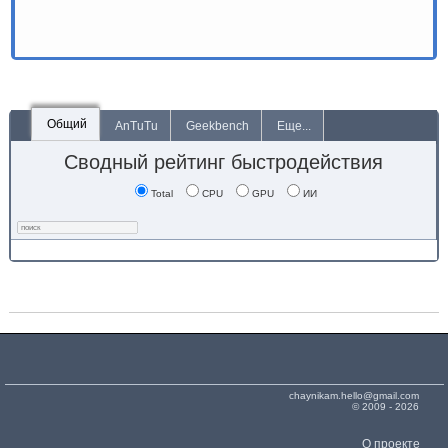
Общий
AnTuTu
Geekbench
Еще...
Сводный рейтинг быстродействия
Total
CPU
GPU
ИИ
chaynikam.hello@gmail.com
© 2009 - 2026
О проекте