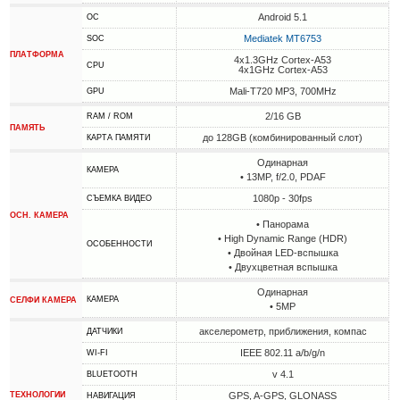
Android 5.1
ОС
Mediatek MT6753
SOC
ПЛАТФОРМА
4x1.3GHz Cortex-A53
CPU
4x1GHz Cortex-A53
Mali-T720 MP3, 700MHz
GPU
2/16 GB
RAM / ROM
ПАМЯТЬ
до 128GB (комбинированный слот)
КАРТА ПАМЯТИ
Одинарная
КАМЕРА
• 13MP, f/2.0, PDAF
1080p - 30fps
СЪЕМКА ВИДЕО
ОСН. КАМЕРА
• Панорама
• High Dynamic Range (HDR)
ОСОБЕННОСТИ
• Двойная LED-вспышка
• Двухцветная вспышка
Одинарная
КАМЕРА
СЕЛФИ КАМЕРА
• 5MP
акселерометр, приближения, компас
ДАТЧИКИ
IEEE 802.11 a/b/g/n
WI-FI
v 4.1
BLUETOOTH
ТЕХНОЛОГИИ
GPS, A-GPS, GLONASS
НАВИГАЦИЯ