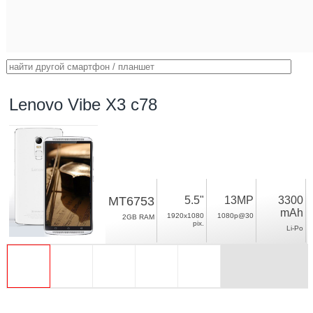
Lenovo Vibe X3 c78
MT6753
5.5"
13MP
3300
mAh
1920x1080
1080p@30
2GB RAM
pix.
Li-Po