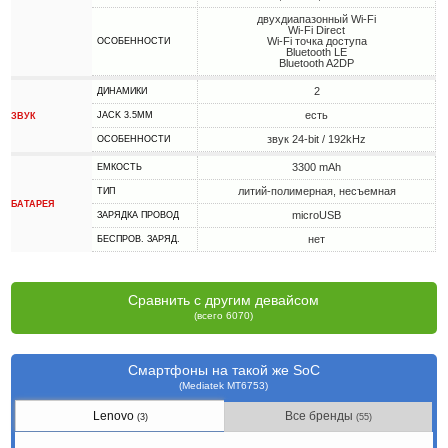
двухдиапазонный Wi-Fi
Wi-Fi Direct
Wi-Fi точка доступа
ОСОБЕННОСТИ
Bluetooth LE
Bluetooth A2DP
2
ДИНАМИКИ
есть
JACK 3.5MM
ЗВУК
звук 24-bit / 192kHz
ОСОБЕННОСТИ
3300 mAh
ЕМКОСТЬ
литий-полимерная, несъемная
ТИП
БАТАРЕЯ
microUSB
ЗАРЯДКА ПРОВОД
нет
БЕСПРОВ. ЗАРЯД.
Сравнить с другим девайсом
(всего 6070)
Смартфоны на такой же SoC
(Mediatek MT6753)
Lenovo
Все бренды
(3)
(55)