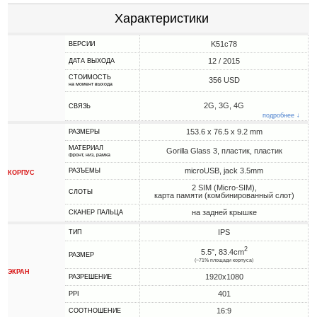
Характеристики
K51c78
ВЕРСИИ
12 / 2015
ДАТА ВЫХОДА
СТОИМОСТЬ
356 USD
на момент выхода
2G, 3G, 4G
СВЯЗЬ
подробнее ↓
153.6 x 76.5 x 9.2 mm
РАЗМЕРЫ
МАТЕРИАЛ
Gorilla Glass 3, пластик, пластик
фронт, низ, рамка
microUSB, jack 3.5mm
РАЗЪЕМЫ
КОРПУС
2 SIM (Micro-SIM),
СЛОТЫ
карта памяти (комбинированный слот)
на задней крышке
СКАНЕР ПАЛЬЦА
IPS
ТИП
2
5.5", 83.4cm
РАЗМЕР
(~71% площади корпуса)
ЭКРАН
1920x1080
РАЗРЕШЕНИЕ
401
PPI
16:9
СООТНОШЕНИЕ