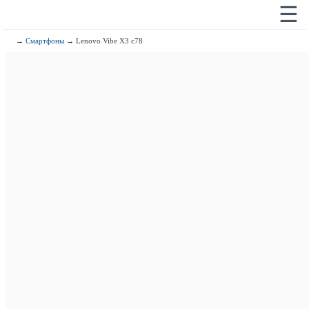
☰
→
Смартфоны
→ Lenovo Vibe X3 c78