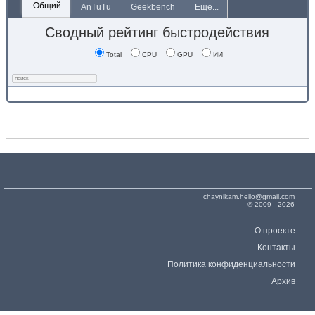
Общий
AnTuTu
Geekbench
Еще...
Сводный рейтинг быстродействия
Total
CPU
GPU
ИИ
chaynikam.hello@gmail.com
© 2009 - 2026
О проекте
Контакты
Политика конфиденциальности
Архив