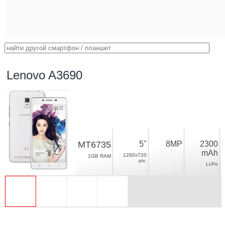
Lenovo A3690
MT6735
5"
8MP
2300
mAh
1280x720
1GB RAM
pix.
Li-Po