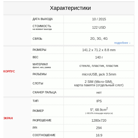
Характеристики
10 / 2015
ДАТА ВЫХОДА
СТОИМОСТЬ
122 USD
на момент выхода
2G, 3G, 4G
СВЯЗЬ
подробнее ↓
141.2 x 71.2 x 8.8 mm
РАЗМЕРЫ
140 г
ВЕС
МАТЕРИАЛ
стекло, пластик, пластик
фронт, низ, рамка
КОРПУС
microUSB, jack 3.5mm
РАЗЪЕМЫ
2 SIM (Micro-SIM),
СЛОТЫ
карта памяти (отдельный слот)
нет
СКАНЕР ПАЛЬЦА
IPS
ТИП
2
5", 68.9cm
РАЗМЕР
(~68.6% площади корпуса)
ЭКРАН
1280x720
РАЗРЕШЕНИЕ
294
PPI
16:9
СООТНОШЕНИЕ