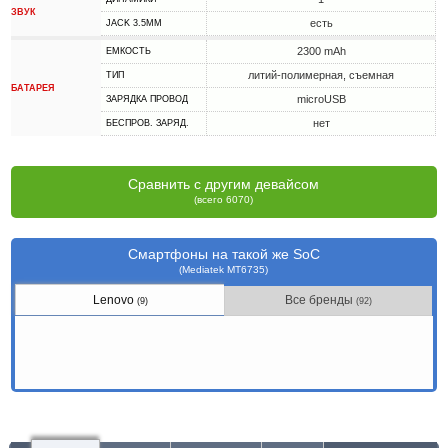
ЗВУК
есть
JACK 3.5MM
2300 mAh
ЕМКОСТЬ
литий-полимерная, съемная
ТИП
БАТАРЕЯ
microUSB
ЗАРЯДКА ПРОВОД
нет
БЕСПРОВ. ЗАРЯД.
Сравнить с другим девайсом
(всего 6070)
Смартфоны на такой же SoC
(Mediatek MT6735)
Lenovo
Все бренды
(9)
(92)