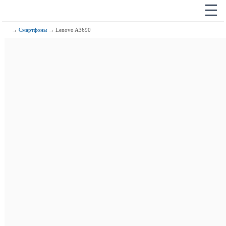
☰
→
Смартфоны
→ Lenovo A3690