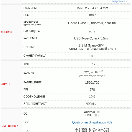
подробнее ↓
156.5 x 75.4 x 9.4 mm
РАЗМЕРЫ
188 г
ВЕС
МАТЕРИАЛ
Gorilla Glass 5, пластик, пластик
фронт, низ, рамка
есть
П/В ЗАЩИТА
КОРПУС
USB Type-C, jack 3.5mm
РАЗЪЕМЫ
2 SIM (Nano-SIM),
СЛОТЫ
карта памяти (отдельный слот)
нет
СКАНЕР ПАЛЬЦА
IPS
ТИП
2
6.22", 96.6cm
РАЗМЕР
(~81.8% площади корпуса)
1520x720
РАЗРЕШЕНИЕ
ЭКРАН
270
PPI
19:9
СООТНОШЕНИЕ
400nit / -
ЯРК. / КОНТРАСТ
Android 9.0
ОС
(MIUI 11)
Qualcomm Snapdragon 439
SOC
ПЛАТФОРМА
4x1.95GHz Cortex-A53
CPU