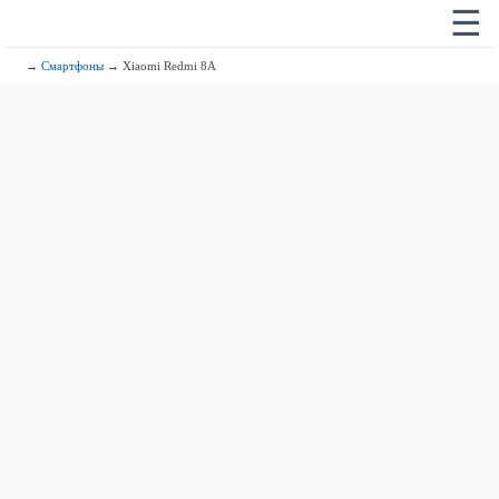
☰
→
Смартфоны
→ Xiaomi Redmi 8A