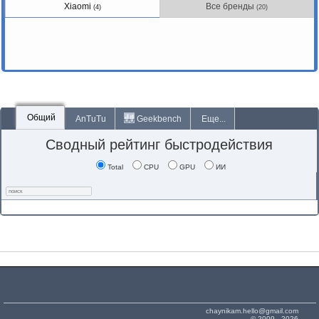
Xiaomi
Все бренды
(4)
(20)
Общий
AnTuTu
Geekbench
Еще...
Сводный рейтинг быстродействия
Total
CPU
GPU
ИИ
chaynikam.hello@gmail.com
© 2009 - 2026