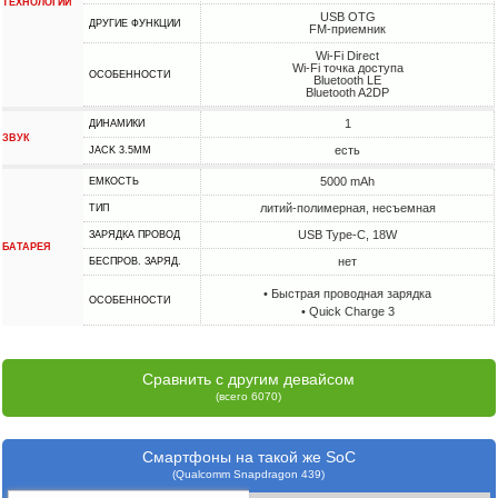
ТЕХНОЛОГИИ
USB OTG
ДРУГИЕ ФУНКЦИИ
FM-приемник
Wi-Fi Direct
Wi-Fi точка доступа
ОСОБЕННОСТИ
Bluetooth LE
Bluetooth A2DP
1
ДИНАМИКИ
ЗВУК
есть
JACK 3.5MM
5000 mAh
ЕМКОСТЬ
литий-полимерная, несъемная
ТИП
USB Type-C, 18W
ЗАРЯДКА ПРОВОД
БАТАРЕЯ
нет
БЕСПРОВ. ЗАРЯД.
• Быстрая проводная зарядка
ОСОБЕННОСТИ
• Quick Charge 3
Сравнить с другим девайсом
(всего 6070)
Смартфоны на такой же SoC
(Qualcomm Snapdragon 439)