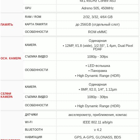
4x1.45GHz Cortex-A53
Adreno 505, 450MHz
GPU
2/32, 3/32, 4/64 GB
RAM / ROM
до 256GB (отдельный слот)
КАРТА ПАМЯТИ
ПАМЯТЬ
ROM eMMC
ОСОБЕННОСТИ
Одинарная
КАМЕРА
• 12MP, f/1.8 (wide), 1/2.55", 1.4µm, Dual Pixel
PDAF
1080p - 30fps
СЪЕМКА ВИДЕО
ОСН. КАМЕРА
• LED-вспышка
ОСОБЕННОСТИ
• Панорама
• High Dynamic Range (HDR)
Одинарная
КАМЕРА
• 8MP, f/2.0, 1/4", 1.12µm
СЕЛФИ
1080p - 30fps
КАМЕРА
СЪЕМКА ВИДЕО
ОСОБЕННОСТИ
• High Dynamic Range (HDR)
акселерометр, приближения, компас
ДАТЧИКИ
IEEE 802.11 a/b/g/n
WI-FI
v 4.2
BLUETOOTH
GPS, A-GPS, GLONASS, BDS
НАВИГАЦИЯ