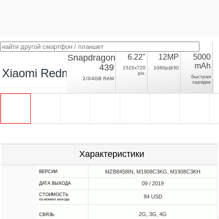
Snapdragon
6.22"
12MP
5000
mAh
439
1520x720
1080p@30
Xiaomi Redmi 8A
pix.
быстрая
2/3/4GB RAM
зарядка
Характеристики
MZB8458IN, M1908C3KG, M1908C3KH
ВЕРСИИ
09 / 2019
ДАТА ВЫХОДА
СТОИМОСТЬ
84 USD
на момент выхода
2G, 3G, 4G
СВЯЗЬ