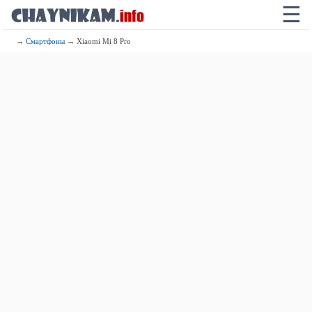
☰
→
Смартфоны
→ Xiaomi Mi 8 Pro