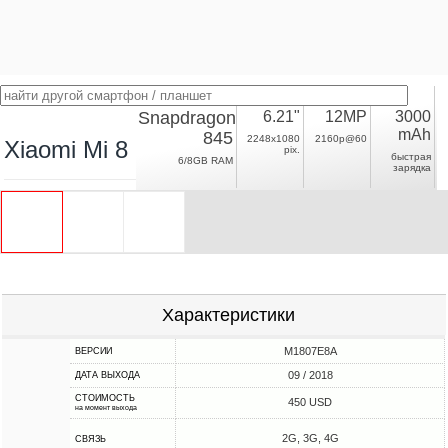
Snapdragon
6.21"
12MP
3000
mAh
845
2248x1080
2160p@60
Xiaomi Mi 8 Pro
pix.
быстрая
6/8GB RAM
зарядка
Характеристики
M1807E8A
ВЕРСИИ
09 / 2018
ДАТА ВЫХОДА
СТОИМОСТЬ
450 USD
на момент выхода
2G, 3G, 4G
СВЯЗЬ