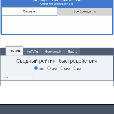
(Qualcomm Snapdragon 845)
Xiaomi
Все бренды
(8)
(46)
Общий
AnTuTu
Geekbench
Еще...
Сводный рейтинг быстродействия
Total
CPU
GPU
ИИ