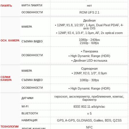
нет
КАРТА ПАМЯТИ
ПАМЯТЬ
ROM UFS 2.1
ОСОБЕННОСТИ
Двойная
• 12MP, f/1.8, 1/2.55", 1.4µm, Dual Pixel PDAF, 4-
КАМЕРА
axis OIS
• 12MP, f/2.4, 1/3.4", 1.0µm, AF, 2x optical zoom
1080p - 240fps
ОСН. КАМЕРА
СЪЕМКА ВИДЕО
2160p - 60fps
• Панорама
ОСОБЕННОСТИ
• High Dynamic Range (HDR)
• Двойная LED-вспышка
Одинарная
КАМЕРА
• 20MP, f/2.0, 1/3", 0.9µm
СЕЛФИ
1080p - 30fps
КАМЕРА
СЪЕМКА ВИДЕО
ОСОБЕННОСТИ
• High Dynamic Range (HDR)
гироскоп, акселерометр, приближения, компас,
ДАТЧИКИ
барометр
IEEE 802.11 a/b/g/n/ac
WI-FI
v 5
BLUETOOTH
GPS, A-GPS, GLONASS, Galileo, BDS, QZSS
НАВИГАЦИЯ
ТЕХНОЛОГИИ
NFC