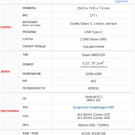
подробнее ↓
154.9 x 74.8 x 7.6 mm
РАЗМЕРЫ
177 г
ВЕС
МАТЕРИАЛ
Gorilla Glass 5, стекло, металл
фронт, низ, рамка
КОРПУС
USB Type-C
РАЗЪЕМЫ
2 SIM (Nano-SIM)
СЛОТЫ
под дисплеем
СКАНЕР ПАЛЬЦА
Super AMOLED
ТИП
2
6.21", 97.1cm
РАЗМЕР
(~83.8% площади корпуса)
ЭКРАН
2248x1080
РАЗРЕШЕНИЕ
402
PPI
HDR10
ОСОБЕННОСТИ
Android 8.1
ОС
(MIUI 10)
Qualcomm Snapdragon 845
SOC
ПЛАТФОРМА
4x2.8GHz Cortex-A75
CPU
4x1.8GHz Cortex-A55
Adreno 630, 710MHz
GPU
6/128, 8/128 GB
RAM / ROM