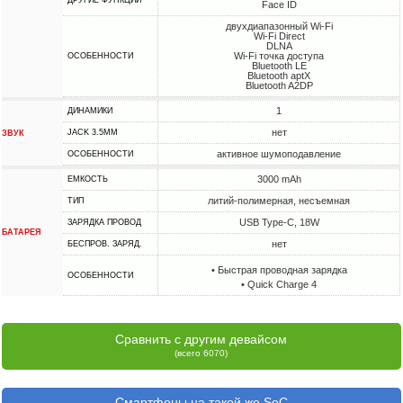
ДРУГИЕ ФУНКЦИИ
Face ID
двухдиапазонный Wi-Fi
Wi-Fi Direct
DLNA
Wi-Fi точка доступа
ОСОБЕННОСТИ
Bluetooth LE
Bluetooth aptX
Bluetooth A2DP
1
ДИНАМИКИ
нет
JACK 3.5MM
ЗВУК
активное шумоподавление
ОСОБЕННОСТИ
3000 mAh
ЕМКОСТЬ
литий-полимерная, несъемная
ТИП
USB Type-C, 18W
ЗАРЯДКА ПРОВОД
БАТАРЕЯ
нет
БЕСПРОВ. ЗАРЯД.
• Быстрая проводная зарядка
ОСОБЕННОСТИ
• Quick Charge 4
Сравнить с другим девайсом
(всего 6070)
Смартфоны на такой же SoC