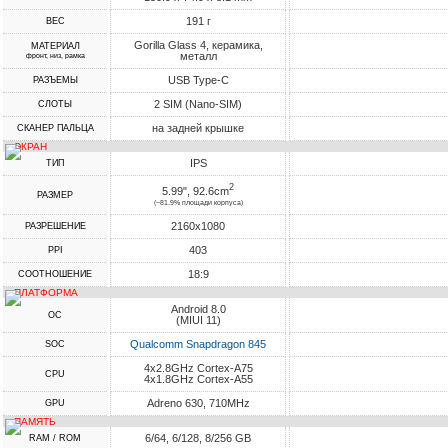
191 г
ВЕС
Gorilla Glass 4, керамика,
МАТЕРИАЛ
металл
фронт, низ, рамка
USB Type-C
РАЗЪЕМЫ
2 SIM (Nano-SIM)
СЛОТЫ
на задней крышке
СКАНЕР ПАЛЬЦА
ЭКРАН
IPS
ТИП
2
5.99", 92.6cm
РАЗМЕР
(~81.9% площади корпуса)
2160x1080
РАЗРЕШЕНИЕ
403
PPI
18:9
СООТНОШЕНИЕ
ПЛАТФОРМА
Android 8.0
ОС
(MIUI 11)
Qualcomm Snapdragon 845
SOC
4x2.8GHz Cortex-A75
CPU
4x1.8GHz Cortex-A55
Adreno 630, 710MHz
GPU
ПАМЯТЬ
6/64, 6/128, 8/256 GB
RAM / ROM