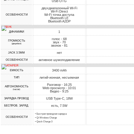
USB OTG
двухдиапазонный Wi-Fi
Wi-Fi Direct
Wi-Fi точка доступа
ОСОБЕННОСТИ
Bluetooth LE
Bluetooth A2DP
ЗВУК
1
ДИНАМИКИ
голос - 68
ГРОМКОСТЬ
звук - 70
(децибел)
звонок - 81
нет
JACK 3.5MM
активное шумоподавление
ОСОБЕННОСТИ
БАТАРЕЯ
3400 mAh
ЕМКОСТЬ
литий-ионная, несъемная
ТИП
Разговор - 16:25
АВТОНОМНОСТЬ
Web-просмотр - 10:01
(часов)
Видео - 9:25
USB Type-C, 18W
ЗАРЯДКА ПРОВОД
есть, 7.5W
БЕСПРОВ. ЗАРЯД.
• Быстрая проводная зарядка
ОСОБЕННОСТИ
• Qi Wireless Charge
• Quick Charge 3