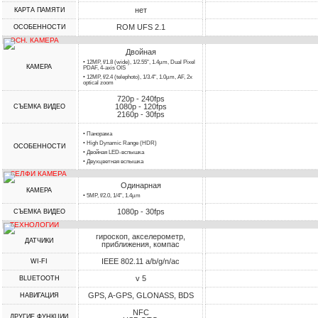
нет
КАРТА ПАМЯТИ
ROM UFS 2.1
ОСОБЕННОСТИ
ОСН. КАМЕРА
Двойная
• 12MP, f/1.8 (wide), 1/2.55", 1.4µm, Dual Pixel
КАМЕРА
PDAF, 4-axis OIS
• 12MP, f/2.4 (telephoto), 1/3.4", 1.0µm, AF, 2x
optical zoom
720p - 240fps
1080p - 120fps
СЪЕМКА ВИДЕО
2160p - 30fps
• Панорама
• High Dynamic Range (HDR)
ОСОБЕННОСТИ
• Двойная LED-вспышка
• Двухцветная вспышка
СЕЛФИ КАМЕРА
Одинарная
КАМЕРА
• 5MP, f/2.0, 1/4", 1.4µm
1080p - 30fps
СЪЕМКА ВИДЕО
ТЕХНОЛОГИИ
гироскоп, акселерометр,
ДАТЧИКИ
приближения, компас
IEEE 802.11 a/b/g/n/ac
WI-FI
v 5
BLUETOOTH
GPS, A-GPS, GLONASS, BDS
НАВИГАЦИЯ
NFC
ДРУГИЕ ФУНКЦИИ