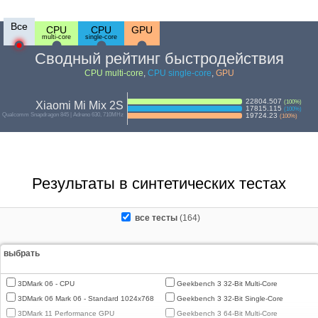
Все
CPU
CPU
GPU
multi-core
single-core
Сводный рейтинг быстродействия
CPU multi-core
,
CPU single-core
,
GPU
22804.507
(
100
%)
Xiaomi Mi Mix 2S
17815.115
(
100
%)
Qualcomm Snapdragon 845 | Adreno 630, 710MHz
19724.23
(
100
%)
Результаты в синтетических тестах
все тесты
(164)
выбрать
3DMark 06 - CPU
Geekbench 3 32-Bit Multi-Core
3DMark 06 Mark 06 - Standard 1024x768
Geekbench 3 32-Bit Single-Core
3DMark 11 Performance GPU
Geekbench 3 64-Bit Multi-Core