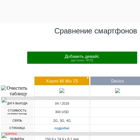
Сравнение смартфонов
Добавить девайс
(доступно: 6070)
✖
Xiaomi Mi Mix 2S
Device
04 / 2018
ДАТА ВЫХОДА
СТОИМОСТЬ
300 USD
на момент выхода
2G, 3G, 4G
СВЯЗЬ
подробне
СТРАНИЦА
КОРПУС
150.9 x 74.9 x 8.1 mm
РАЗМЕРЫ