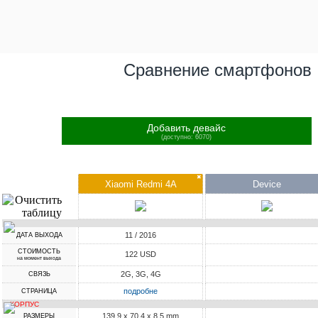
Сравнение смартфонов
Добавить девайс
(доступно: 6070)
✖
Xiaomi Redmi 4A
Device
11 / 2016
ДАТА ВЫХОДА
СТОИМОСТЬ
122 USD
на момент выхода
2G, 3G, 4G
СВЯЗЬ
подробне
СТРАНИЦА
КОРПУС
139.9 x 70.4 x 8.5 mm
РАЗМЕРЫ