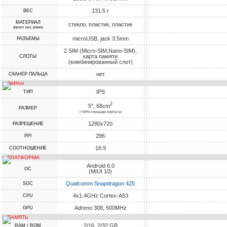
131.5 г
ВЕС
МАТЕРИАЛ
стекло, пластик, пластик
фронт, низ, рамка
microUSB, jack 3.5mm
РАЗЪЕМЫ
2 SIM (Micro-SIM,Nano-SIM),
карта памяти
СЛОТЫ
(комбинированный слот)
нет
СКАНЕР ПАЛЬЦА
ЭКРАН
IPS
ТИП
2
5", 68cm
РАЗМЕР
(~69% площади корпуса)
1280x720
РАЗРЕШЕНИЕ
296
PPI
16:9
СООТНОШЕНИЕ
ПЛАТФОРМА
Android 6.0
ОС
(MIUI 10)
Qualcomm Snapdragon 425
SOC
4x1.4GHz Cortex-A53
CPU
Adreno 308, 500MHz
GPU
ПАМЯТЬ
2/16, 2/32 GB
RAM / ROM