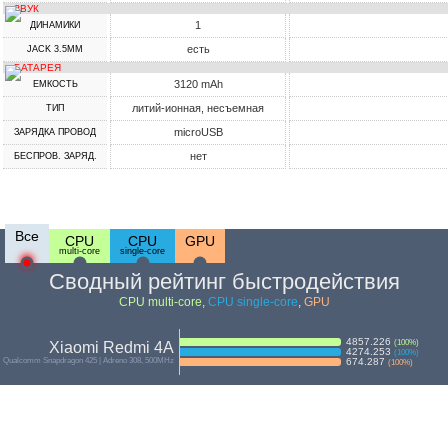
ЗВУК
1
ДИНАМИКИ
есть
JACK 3.5MM
БАТАРЕЯ
3120 mAh
ЕМКОСТЬ
литий-ионная, несъемная
ТИП
microUSB
ЗАРЯДКА ПРОВОД
нет
БЕСПРОВ. ЗАРЯД.
Все
CPU
CPU
GPU
multi-core
single-core
Сводный рейтинг быстродействия
CPU multi-core
,
CPU single-core
,
GPU
4857.226
(
100
%)
Xiaomi Redmi 4A
4274.253
(
100
%)
Qualcomm Snapdragon 425 | Adreno 308, 500MHz
674.287
(
100
%)