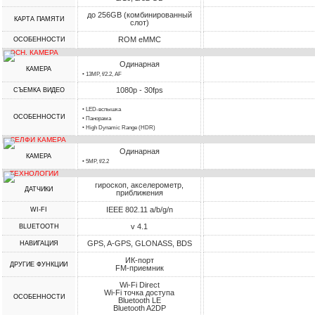
до 256GB (комбинированный
КАРТА ПАМЯТИ
слот)
ROM eMMC
ОСОБЕННОСТИ
ОСН. КАМЕРА
Одинарная
КАМЕРА
• 13MP, f/2.2, AF
1080p - 30fps
СЪЕМКА ВИДЕО
• LED-вспышка
ОСОБЕННОСТИ
• Панорама
• High Dynamic Range (HDR)
СЕЛФИ КАМЕРА
Одинарная
КАМЕРА
• 5MP, f/2.2
ТЕХНОЛОГИИ
гироскоп, акселерометр,
ДАТЧИКИ
приближения
IEEE 802.11 a/b/g/n
WI-FI
v 4.1
BLUETOOTH
GPS, A-GPS, GLONASS, BDS
НАВИГАЦИЯ
ИК-порт
ДРУГИЕ ФУНКЦИИ
FM-приемник
Wi-Fi Direct
Wi-Fi точка доступа
ОСОБЕННОСТИ
Bluetooth LE
Bluetooth A2DP