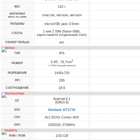
142 г
ВЕС
МАТЕРИАЛ
пластик, металл, металл
фронт, низ, рамка
microUSB, jack 3.5mm
РАЗЪЕМЫ
1 или 2 SIM (Nano-SIM),
СЛОТЫ
карта памяти (отдельный слот)
нет
СКАНЕР ПАЛЬЦА
ЭКРАН
IPS
ТИП
2
5.45", 76.7cm
РАЗМЕР
(~73.8% площади корпуса)
1440x720
РАЗРЕШЕНИЕ
295
PPI
18:9
СООТНОШЕНИЕ
ПЛАТФОРМА
Android 8.1
ОС
(EMUI 8)
Mediatek MT6739
SOC
4x1.5GHz Cortex-A53
CPU
GE8100, 570MHz
GPU
ПАМЯТЬ
2/16 GB
RAM / ROM