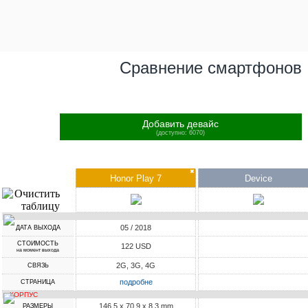
Сравнение смартфонов
Добавить девайс
(доступно: 6070)
✖
Honor Play 7
Device
05 / 2018
ДАТА ВЫХОДА
СТОИМОСТЬ
122 USD
на момент выхода
2G, 3G, 4G
СВЯЗЬ
подробне
СТРАНИЦА
КОРПУС
146.5 x 70.9 x 8.3 mm
РАЗМЕРЫ