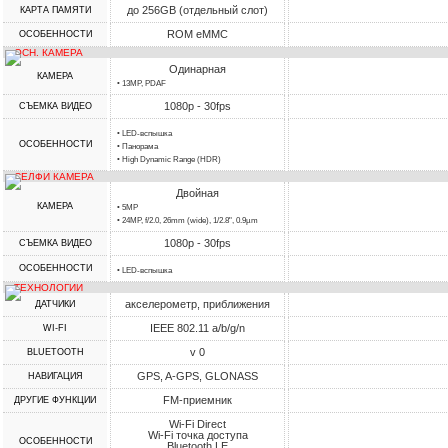
до 256GB (отдельный слот)
КАРТА ПАМЯТИ
ROM eMMC
ОСОБЕННОСТИ
ОСН. КАМЕРА
Одинарная
КАМЕРА
• 13MP, PDAF
1080p - 30fps
СЪЕМКА ВИДЕО
• LED-вспышка
ОСОБЕННОСТИ
• Панорама
• High Dynamic Range (HDR)
СЕЛФИ КАМЕРА
Двойная
КАМЕРА
• 5MP
• 24MP, f/2.0, 26mm (wide), 1/2.8", 0.9µm
1080p - 30fps
СЪЕМКА ВИДЕО
ОСОБЕННОСТИ
• LED-вспышка
ТЕХНОЛОГИИ
акселерометр, приближения
ДАТЧИКИ
IEEE 802.11 a/b/g/n
WI-FI
v 0
BLUETOOTH
GPS, A-GPS, GLONASS
НАВИГАЦИЯ
FM-приемник
ДРУГИЕ ФУНКЦИИ
Wi-Fi Direct
Wi-Fi точка доступа
ОСОБЕННОСТИ
Bluetooth LE