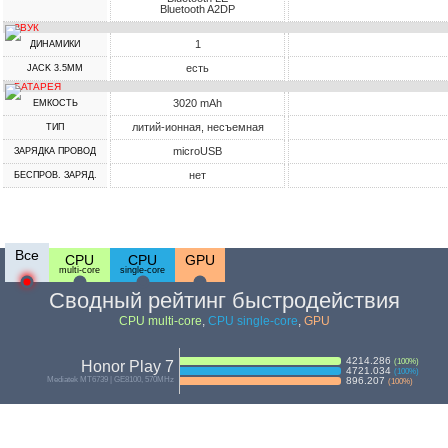
Bluetooth A2DP
ЗВУК
1
ДИНАМИКИ
есть
JACK 3.5MM
БАТАРЕЯ
3020 mAh
ЕМКОСТЬ
литий-ионная, несъемная
ТИП
microUSB
ЗАРЯДКА ПРОВОД
нет
БЕСПРОВ. ЗАРЯД.
Все
CPU
CPU
GPU
multi-core
single-core
Сводный рейтинг быстродействия
CPU multi-core
,
CPU single-core
,
GPU
4214.286
(
100
%)
Honor Play 7
4721.034
(
100
%)
Mediatek MT6739 | GE8100, 570MHz
896.207
(
100
%)