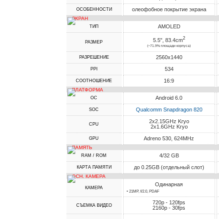
олеофобное покрытие экрана
ОСОБЕННОСТИ
ЭКРАН
AMOLED
ТИП
2
5.5", 83.4cm
РАЗМЕР
(~71.9% площади корпуса)
2560x1440
РАЗРЕШЕНИЕ
534
PPI
16:9
СООТНОШЕНИЕ
ПЛАТФОРМА
Android 6.0
ОС
Qualcomm Snapdragon 820
SOC
2x2.15GHz Kryo
CPU
2x1.6GHz Kryo
Adreno 530, 624MHz
GPU
ПАМЯТЬ
4/32 GB
RAM / ROM
до 0.25GB (отдельный слот)
КАРТА ПАМЯТИ
ОСН. КАМЕРА
Одинарная
КАМЕРА
• 21MP, f/2.0, PDAF
720p - 120fps
СЪЕМКА ВИДЕО
2160p - 30fps