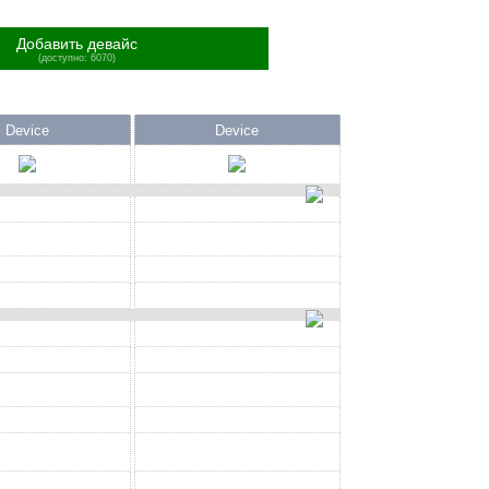
Добавить девайс
(доступно: 6070)
Device
Device