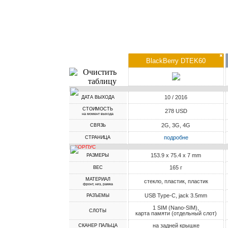
✖
BlackBerry DTEK60
10 / 2016
ДАТА ВЫХОДА
СТОИМОСТЬ
278 USD
на момент выхода
2G, 3G, 4G
СВЯЗЬ
подробне
СТРАНИЦА
КОРПУС
153.9 x 75.4 x 7 mm
РАЗМЕРЫ
165 г
ВЕС
МАТЕРИАЛ
стекло, пластик, пластик
фронт, низ, рамка
USB Type-C, jack 3.5mm
РАЗЪЕМЫ
1 SIM (Nano-SIM),
СЛОТЫ
карта памяти (отдельный слот)
на задней крышке
СКАНЕР ПАЛЬЦА