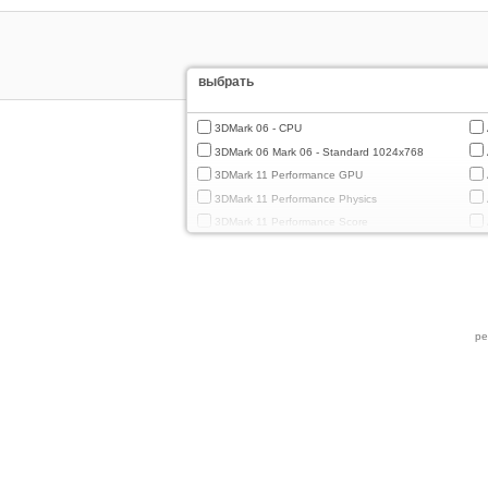
выбрать
3DMark 06 - CPU
3DMark 06 Mark 06 - Standard 1024x768
3DMark 11 Performance GPU
3DMark 11 Performance Physics
3DMark 11 Performance Score
3DMark Cloud Gate Graphics
3DMark Cloud Gate Physics
3DMark Cloud Gate Score
3DMark Fire Strike Standard Graphics
ре
3DMark Fire Strike Standard Physics
3DMark Fire Strike Standard Score
3DMark Ice Storm Extreme Graphics
3DMark Ice Storm Extreme Physics
3DMark Ice Storm Graphics
3DMark Ice Storm Physics
3DMark Ice Storm Unlimited Graphics