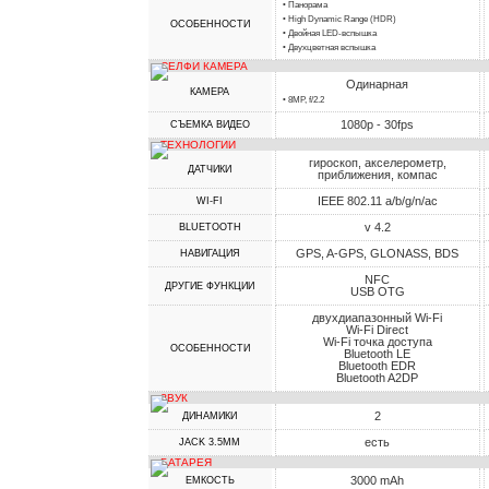
• Панорама
• High Dynamic Range (HDR)
ОСОБЕННОСТИ
• Двойная LED-вспышка
• Двухцветная вспышка
СЕЛФИ КАМЕРА
Одинарная
КАМЕРА
• 8MP, f/2.2
1080p - 30fps
СЪЕМКА ВИДЕО
ТЕХНОЛОГИИ
гироскоп, акселерометр,
ДАТЧИКИ
приближения, компас
IEEE 802.11 a/b/g/n/ac
WI-FI
v 4.2
BLUETOOTH
GPS, A-GPS, GLONASS, BDS
НАВИГАЦИЯ
NFC
ДРУГИЕ ФУНКЦИИ
USB OTG
двухдиапазонный Wi-Fi
Wi-Fi Direct
Wi-Fi точка доступа
ОСОБЕННОСТИ
Bluetooth LE
Bluetooth EDR
Bluetooth A2DP
ЗВУК
2
ДИНАМИКИ
есть
JACK 3.5MM
БАТАРЕЯ
3000 mAh
ЕМКОСТЬ