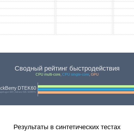
Сводный рейтинг быстродействия
CPU multi-core
,
CPU single-core
,
GPU
ackBerry DTEK60
pdragon 820 | Adreno 530, 624MHz
Результаты в синтетических тестах