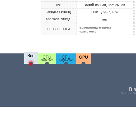
литий-ионная, несъемная
ТИП
USB Type-C, 18W
ЗАРЯДКА ПРОВОД
нет
БЕСПРОВ. ЗАРЯД.
• Быстрая проводная зарядка
ОСОБЕННОСТИ
• Quick Charge 3
Все
CPU
CPU
GPU
multi-core
single-core
Bl
Qualcomm Sna