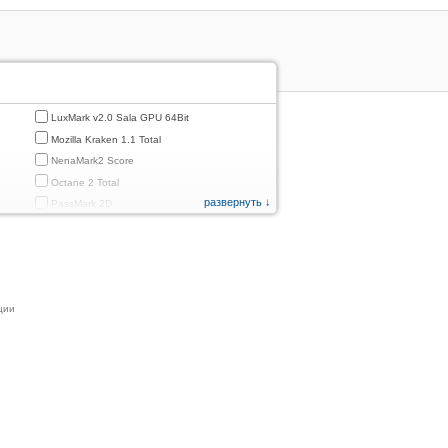
LuxMark v2.0 Sala GPU 64Bit
Mozilla Kraken 1.1 Total
NenaMark2 Score
Octane 2 Total
развернуть ↓
PassMark 2D
PassMark 3D
PassMark Mobile 1
PassMark v.3 2D
PassMark v.3 3D
ции
PassMark v.3 CPU
PassMark v.3 Disk
PassMark v.3 Memory
d
PassMark v.3 Total
PCMark
PCMark 2.0
PCMark 3.0