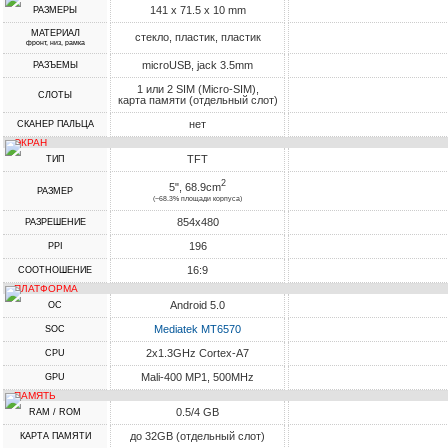
141 x 71.5 x 10 mm
РАЗМЕРЫ
МАТЕРИАЛ
стекло, пластик, пластик
фронт, низ, рамка
microUSB, jack 3.5mm
РАЗЪЕМЫ
1 или 2 SIM (Micro-SIM),
СЛОТЫ
карта памяти (отдельный слот)
нет
СКАНЕР ПАЛЬЦА
ЭКРАН
TFT
ТИП
2
5", 68.9cm
РАЗМЕР
(~68.3% площади корпуса)
854x480
РАЗРЕШЕНИЕ
196
PPI
16:9
СООТНОШЕНИЕ
ПЛАТФОРМА
Android 5.0
ОС
Mediatek MT6570
SOC
2x1.3GHz Cortex-A7
CPU
Mali-400 MP1, 500MHz
GPU
ПАМЯТЬ
0.5/4 GB
RAM / ROM
до 32GB (отдельный слот)
КАРТА ПАМЯТИ