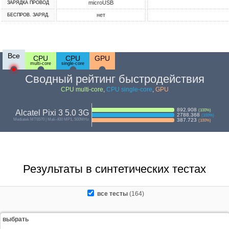
microUSB
ЗАРЯДКА ПРОВОД
нет
БЕСПРОВ. ЗАРЯД.
Все
CPU
CPU
GPU
multi-core
single-core
Сводный рейтинг быстродействия
CPU multi-core
,
CPU single-core
,
GPU
892.908
(
100
%)
Alcatel Pixi 3 5.0 3G
2788.368
(
100
%)
Mediatek MT6570 | Mali-400 MP1, 500MHz
387.723
(
100
%)
Результаты в синтетических тестах
все тесты
(164)
выбрать