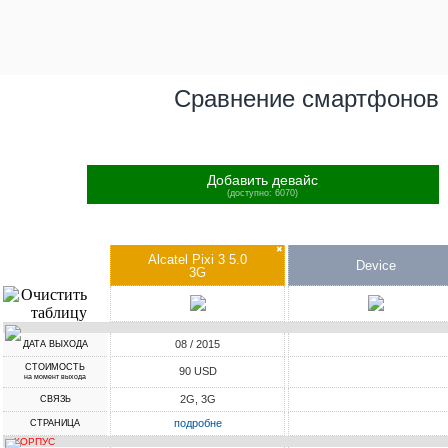
Сравнение смартфонов
Добавить девайс
(доступно: 6070)
✖
Alcatel Pixi 3 5.0
Device
3G
08 / 2015
ДАТА ВЫХОДА
СТОИМОСТЬ
90 USD
на момент выхода
2G, 3G
СВЯЗЬ
подробне
СТРАНИЦА
КОРПУС