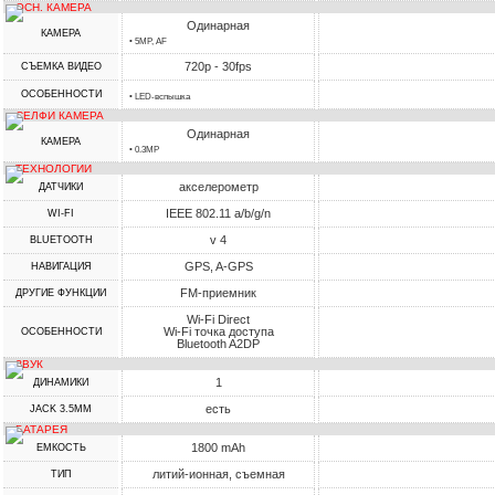
ОСН. КАМЕРА
Одинарная
КАМЕРА
• 5MP, AF
720p - 30fps
СЪЕМКА ВИДЕО
ОСОБЕННОСТИ
• LED-вспышка
СЕЛФИ КАМЕРА
Одинарная
КАМЕРА
• 0.3MP
ТЕХНОЛОГИИ
акселерометр
ДАТЧИКИ
IEEE 802.11 a/b/g/n
WI-FI
v 4
BLUETOOTH
GPS, A-GPS
НАВИГАЦИЯ
FM-приемник
ДРУГИЕ ФУНКЦИИ
Wi-Fi Direct
Wi-Fi точка доступа
ОСОБЕННОСТИ
Bluetooth A2DP
ЗВУК
1
ДИНАМИКИ
есть
JACK 3.5MM
БАТАРЕЯ
1800 mAh
ЕМКОСТЬ
литий-ионная, съемная
ТИП