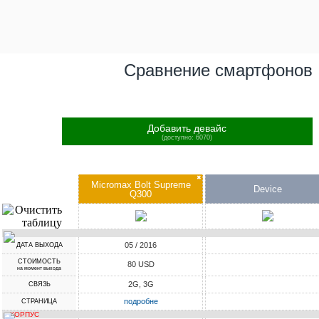
Сравнение смартфонов
Добавить девайс
(доступно: 6070)
✖
Micromax Bolt Supreme
Device
Q300
05 / 2016
ДАТА ВЫХОДА
СТОИМОСТЬ
80 USD
на момент выхода
2G, 3G
СВЯЗЬ
подробне
СТРАНИЦА
КОРПУС