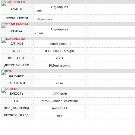
ОСН. КАМЕРА
Одинарная
КАМЕРА
• 2MP
ОСОБЕННОСТИ
• LED-вспышка
СЕЛФИ КАМЕРА
Одинарная
КАМЕРА
• 0.3MP
ТЕХНОЛОГИИ
акселерометр
ДАТЧИКИ
IEEE 802.11 a/b/g/n
WI-FI
v 2.1
BLUETOOTH
FM-приемник
ДРУГИЕ ФУНКЦИИ
ЗВУК
1
ДИНАМИКИ
есть
JACK 3.5MM
БАТАРЕЯ
1200 mAh
ЕМКОСТЬ
литий-ионная, съемная
ТИП
microUSB
ЗАРЯДКА ПРОВОД
нет
БЕСПРОВ. ЗАРЯД.