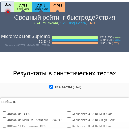
Все
CPU
CPU
GPU
multi-core
single-core
Сводный рейтинг быстродействия
CPU multi-core
,
CPU single-core
,
GPU
Micromax Bolt Supreme
1711.233
(
100
%)
2604.041
Q300
(
100
%)
302.276
(
100
%)
Spreadtrum SC7731 | Mali-400 MP1, 500MHz
Результаты в синтетических тестах
все тесты
(164)
выбрать
3DMark 06 - CPU
Geekbench 3 32-Bit Multi-Core
3DMark 06 Mark 06 - Standard 1024x768
Geekbench 3 32-Bit Single-Core
3DMark 11 Performance GPU
Geekbench 3 64-Bit Multi-Core