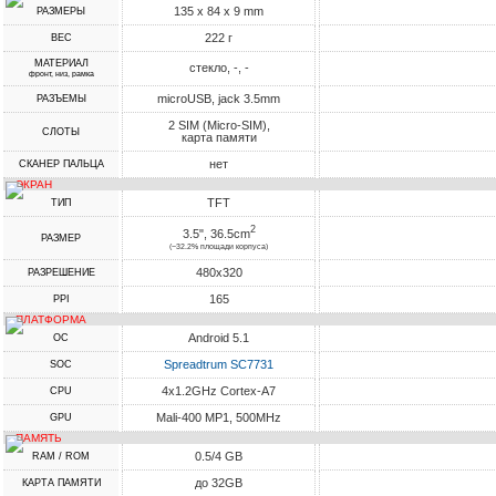
135 x 84 x 9 mm
РАЗМЕРЫ
222 г
ВЕС
МАТЕРИАЛ
стекло, -, -
фронт, низ, рамка
microUSB, jack 3.5mm
РАЗЪЕМЫ
2 SIM (Micro-SIM),
СЛОТЫ
карта памяти
нет
СКАНЕР ПАЛЬЦА
ЭКРАН
TFT
ТИП
2
3.5", 36.5cm
РАЗМЕР
(~32.2% площади корпуса)
480x320
РАЗРЕШЕНИЕ
165
PPI
ПЛАТФОРМА
Android 5.1
ОС
Spreadtrum SC7731
SOC
4x1.2GHz Cortex-A7
CPU
Mali-400 MP1, 500MHz
GPU
ПАМЯТЬ
0.5/4 GB
RAM / ROM
до 32GB
КАРТА ПАМЯТИ