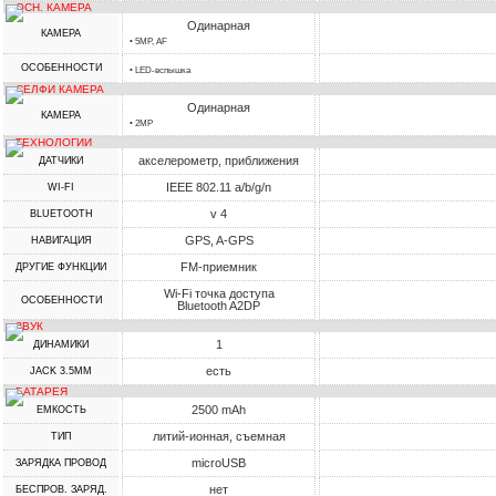
ОСН. КАМЕРА
Одинарная
КАМЕРА
• 5MP, AF
ОСОБЕННОСТИ
• LED-вспышка
СЕЛФИ КАМЕРА
Одинарная
КАМЕРА
• 2MP
ТЕХНОЛОГИИ
акселерометр, приближения
ДАТЧИКИ
IEEE 802.11 a/b/g/n
WI-FI
v 4
BLUETOOTH
GPS, A-GPS
НАВИГАЦИЯ
FM-приемник
ДРУГИЕ ФУНКЦИИ
Wi-Fi точка доступа
ОСОБЕННОСТИ
Bluetooth A2DP
ЗВУК
1
ДИНАМИКИ
есть
JACK 3.5MM
БАТАРЕЯ
2500 mAh
ЕМКОСТЬ
литий-ионная, съемная
ТИП
microUSB
ЗАРЯДКА ПРОВОД
нет
БЕСПРОВ. ЗАРЯД.