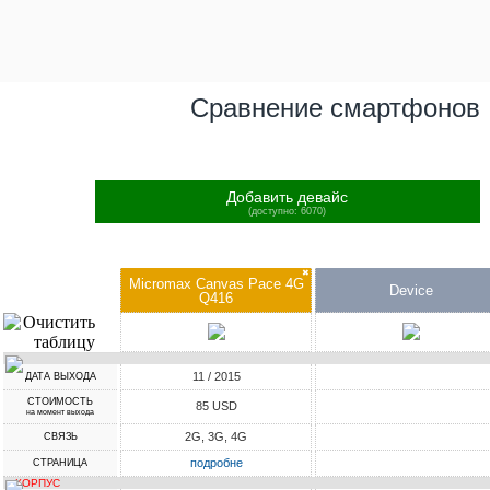
Сравнение смартфонов
Добавить девайс
(доступно: 6070)
✖
Micromax Canvas Pace 4G
Device
Q416
11 / 2015
ДАТА ВЫХОДА
СТОИМОСТЬ
85 USD
на момент выхода
2G, 3G, 4G
СВЯЗЬ
подробне
СТРАНИЦА
КОРПУС