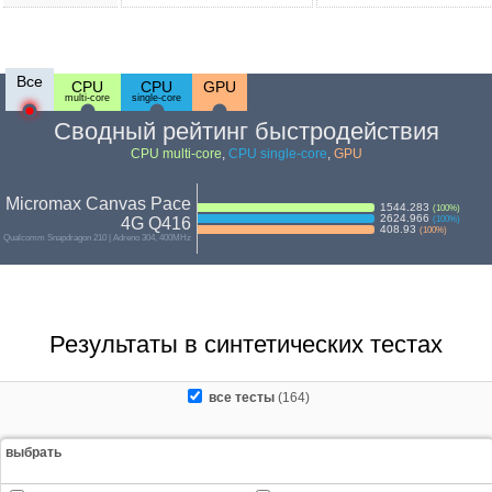
Все
CPU
CPU
GPU
multi-core
single-core
Сводный рейтинг быстродействия
CPU multi-core
,
CPU single-core
,
GPU
Micromax Canvas Pace
1544.283
(
100
%)
2624.966
4G Q416
(
100
%)
408.93
(
100
%)
Qualcomm Snapdragon 210 | Adreno 304, 400MHz
Результаты в синтетических тестах
все тесты
(164)
выбрать