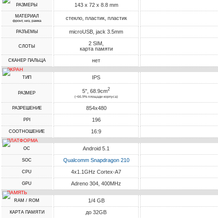
143 x 72 x 8.8 mm
РАЗМЕРЫ
МАТЕРИАЛ
стекло, пластик, пластик
фронт, низ, рамка
microUSB, jack 3.5mm
РАЗЪЕМЫ
2 SIM,
СЛОТЫ
карта памяти
нет
СКАНЕР ПАЛЬЦА
ЭКРАН
IPS
ТИП
2
5", 68.9cm
РАЗМЕР
(~66.9% площади корпуса)
854x480
РАЗРЕШЕНИЕ
196
PPI
16:9
СООТНОШЕНИЕ
ПЛАТФОРМА
Android 5.1
ОС
Qualcomm Snapdragon 210
SOC
4x1.1GHz Cortex-A7
CPU
Adreno 304, 400MHz
GPU
ПАМЯТЬ
1/4 GB
RAM / ROM
до 32GB
КАРТА ПАМЯТИ