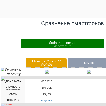
Сравнение смартфонов
Добавить девайс
(доступно: 6070)
✖
Micromax Canvas A1
Device
AQ4502
06 / 2015
ДАТА ВЫХОДА
СТОИМОСТЬ
100 USD
на момент выхода
2G, 3G
СВЯЗЬ
подробне
СТРАНИЦА
КОРПУС