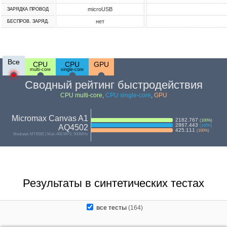
microUSB
ЗАРЯДКА ПРОВОД
нет
БЕСПРОВ. ЗАРЯД.
Все
CPU
CPU
GPU
multi-core
single-core
Сводный рейтинг быстродействия
CPU multi-core
,
CPU single-core
,
GPU
Micromax Canvas A1
2182.767
(
100
%)
2867.443
AQ4502
(
100
%)
425.111
(
100
%)
Mediatek MT6582 | Mali-400 MP2, 500MHz
Результаты в синтетических тестах
все тесты
(164)