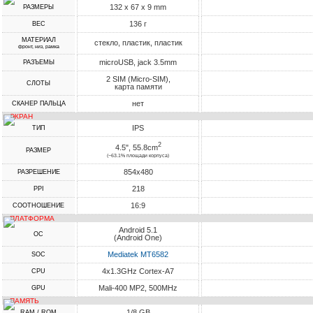
132 x 67 x 9 mm
РАЗМЕРЫ
136 г
ВЕС
МАТЕРИАЛ
стекло, пластик, пластик
фронт, низ, рамка
microUSB, jack 3.5mm
РАЗЪЕМЫ
2 SIM (Micro-SIM),
СЛОТЫ
карта памяти
нет
СКАНЕР ПАЛЬЦА
ЭКРАН
IPS
ТИП
2
4.5", 55.8cm
РАЗМЕР
(~63.1% площади корпуса)
854x480
РАЗРЕШЕНИЕ
218
PPI
16:9
СООТНОШЕНИЕ
ПЛАТФОРМА
Android 5.1
ОС
(Android One)
Mediatek MT6582
SOC
4x1.3GHz Cortex-A7
CPU
Mali-400 MP2, 500MHz
GPU
ПАМЯТЬ
1/8 GB
RAM / ROM