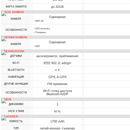
до 32GB
КАРТА ПАМЯТИ
ОСН. КАМЕРА
Одинарная
КАМЕРА
• 5MP, AF
• LED-вспышка
ОСОБЕННОСТИ
• Панорама
СЕЛФИ КАМЕРА
Одинарная
КАМЕРА
• 2MP
ТЕХНОЛОГИИ
акселерометр, приближения
ДАТЧИКИ
IEEE 802.11 a/b/g/n
WI-FI
v 4
BLUETOOTH
GPS, A-GPS
НАВИГАЦИЯ
FM-приемник
ДРУГИЕ ФУНКЦИИ
Wi-Fi точка доступа
ОСОБЕННОСТИ
Bluetooth A2DP
ЗВУК
1
ДИНАМИКИ
есть
JACK 3.5MM
БАТАРЕЯ
1700 mAh
ЕМКОСТЬ
литий-ионная, съемная
ТИП