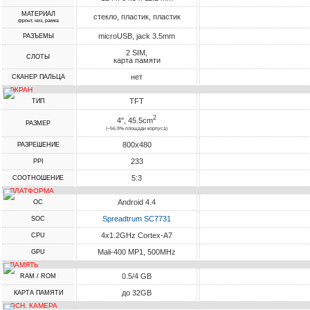
МАТЕРИАЛ
стекло, пластик, пластик
фронт, низ, рамка
microUSB, jack 3.5mm
РАЗЪЕМЫ
2 SIM,
СЛОТЫ
карта памяти
нет
СКАНЕР ПАЛЬЦА
ЭКРАН
TFT
ТИП
2
4", 45.5cm
РАЗМЕР
(~56.9% площади корпуса)
800x480
РАЗРЕШЕНИЕ
233
PPI
5:3
СООТНОШЕНИЕ
ПЛАТФОРМА
Android 4.4
ОС
Spreadtrum SC7731
SOC
4x1.2GHz Cortex-A7
CPU
Mali-400 MP1, 500MHz
GPU
ПАМЯТЬ
0.5/4 GB
RAM / ROM
до 32GB
КАРТА ПАМЯТИ
ОСН. КАМЕРА