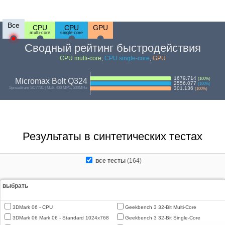
Все
CPU
CPU
GPU
multi-core
single-core
Сводный рейтинг быстродействия
CPU multi-core
,
CPU single-core
,
GPU
1679.714
(
100
%)
Micromax Bolt Q324
2556.077
(
100
%)
Spreadtrum SC7731 | Mali-400 MP1, 500MHz
301.136
(
100
%)
Результаты в синтетических тестах
все тесты
(164)
выбрать
3DMark 06 - CPU
Geekbench 3 32-Bit Multi-Core
3DMark 06 Mark 06 - Standard 1024x768
Geekbench 3 32-Bit Single-Core