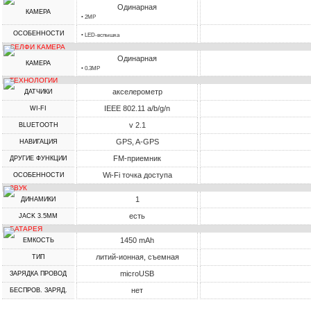
Одинарная
КАМЕРА
• 2MP
ОСОБЕННОСТИ
• LED-вспышка
СЕЛФИ КАМЕРА
Одинарная
КАМЕРА
• 0.3MP
ТЕХНОЛОГИИ
акселерометр
ДАТЧИКИ
IEEE 802.11 a/b/g/n
WI-FI
v 2.1
BLUETOOTH
GPS, A-GPS
НАВИГАЦИЯ
FM-приемник
ДРУГИЕ ФУНКЦИИ
Wi-Fi точка доступа
ОСОБЕННОСТИ
ЗВУК
1
ДИНАМИКИ
есть
JACK 3.5MM
БАТАРЕЯ
1450 mAh
ЕМКОСТЬ
литий-ионная, съемная
ТИП
microUSB
ЗАРЯДКА ПРОВОД
нет
БЕСПРОВ. ЗАРЯД.