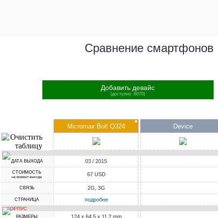
Сравнение смартфонов
Добавить девайс
(доступно: 6070)
✖
Micromax Bolt Q324
Device
03 / 2015
ДАТА ВЫХОДА
СТОИМОСТЬ
67 USD
на момент выхода
2G, 3G
СВЯЗЬ
подробне
СТРАНИЦА
КОРПУС
124 x 64.5 x 11.2 mm
РАЗМЕРЫ