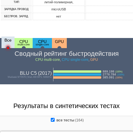
литий-полимерная,
ТИП
microUSB
ЗАРЯДКА ПРОВОД
нет
БЕСПРОВ. ЗАРЯД.
Все
CPU
CPU
GPU
multi-core
single-core
Сводный рейтинг быстродействия
CPU multi-core
,
CPU single-core
,
GPU
889.198
(
100
%)
BLU C5 (2017)
2776.784
(
100
%)
Mediatek MT6570 | Mali-400 MP1, 500MHz
385.091
(
100
%)
Результаты в синтетических тестах
все тесты
(164)