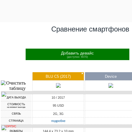
Сравнение смартфонов
Добавить девайс
(доступно: 6070)
✖
BLU C5 (2017)
Device
10 / 2017
ДАТА ВЫХОДА
СТОИМОСТЬ
95 USD
на момент выхода
2G, 3G
СВЯЗЬ
подробне
СТРАНИЦА
КОРПУС
144.4 x 73.2 x 10 mm
РАЗМЕРЫ