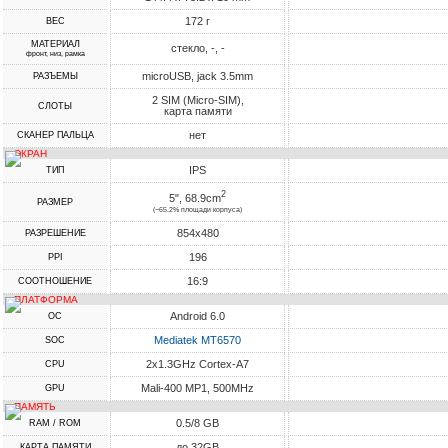
172 г
ВЕС
МАТЕРИАЛ
стекло, -, -
фронт, низ, рамка
microUSB, jack 3.5mm
РАЗЪЕМЫ
2 SIM (Micro-SIM),
СЛОТЫ
карта памяти
нет
СКАНЕР ПАЛЬЦА
ЭКРАН
IPS
ТИП
2
5", 68.9cm
РАЗМЕР
(~65.2% площади корпуса)
854x480
РАЗРЕШЕНИЕ
196
PPI
16:9
СООТНОШЕНИЕ
ПЛАТФОРМА
Android 6.0
ОС
Mediatek MT6570
SOC
2x1.3GHz Cortex-A7
CPU
Mali-400 MP1, 500MHz
GPU
ПАМЯТЬ
0.5/8 GB
RAM / ROM
до 32GB
КАРТА ПАМЯТИ