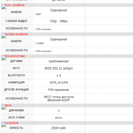
ОСН. КАМЕРА
Одинарная
КАМЕРА
• 5MP
720p - 30fps
СЪЕМКА ВИДЕО
ОСОБЕННОСТИ
• LED-вспышка
СЕЛФИ КАМЕРА
Одинарная
КАМЕРА
• 3.15MP
ОСОБЕННОСТИ
• LED-вспышка
ТЕХНОЛОГИИ
приближения
ДАТЧИКИ
IEEE 802.11 a/b/g/n
WI-FI
v 4
BLUETOOTH
GPS, A-GPS
НАВИГАЦИЯ
FM-приемник
ДРУГИЕ ФУНКЦИИ
Wi-Fi точка доступа
ОСОБЕННОСТИ
Bluetooth A2DP
ЗВУК
1
ДИНАМИКИ
есть
JACK 3.5MM
БАТАРЕЯ
2000 mAh
ЕМКОСТЬ