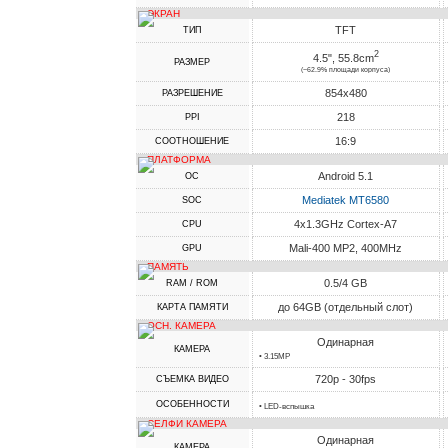
ЭКРАН
TFT
ТИП
2
4.5", 55.8cm
РАЗМЕР
(~62.9% площади корпуса)
854x480
РАЗРЕШЕНИЕ
218
PPI
16:9
СООТНОШЕНИЕ
ПЛАТФОРМА
Android 5.1
ОС
Mediatek MT6580
SOC
4x1.3GHz Cortex-A7
CPU
Mali-400 MP2, 400MHz
GPU
ПАМЯТЬ
0.5/4 GB
RAM / ROM
до 64GB (отдельный слот)
КАРТА ПАМЯТИ
ОСН. КАМЕРА
Одинарная
КАМЕРА
• 3.15MP
720p - 30fps
СЪЕМКА ВИДЕО
ОСОБЕННОСТИ
• LED-вспышка
СЕЛФИ КАМЕРА
Одинарная
КАМЕРА