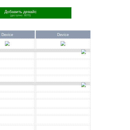
Добавить девайс
(доступно: 6070)
Device
Device