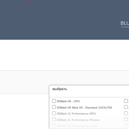
BLU
Mediat
выбрать
3DMark 06 - CPU
3DMark 06 Mark 06 - Standard 1024x768
3DMark 11 Performance GPU
3DMark 11 Performance Physics
3DMark 11 Performance Score