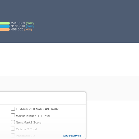
2418.363
(
100
%)
3133.618
(
100
%)
408.065
(
100
%)
LuxMark v2.0 Sala GPU 64Bit
Mozilla Kraken 1.1 Total
NenaMark2 Score
Octane 2 Total
развернуть ↓
PassMark 2D