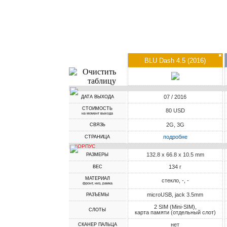
✖
BLU Dash 4.5 (2016)
07 / 2016
ДАТА ВЫХОДА
СТОИМОСТЬ
80 USD
на момент выхода
2G, 3G
СВЯЗЬ
подробне
СТРАНИЦА
КОРПУС
132.8 x 66.8 x 10.5 mm
РАЗМЕРЫ
134 г
ВЕС
МАТЕРИАЛ
стекло, -, -
фронт, низ, рамка
microUSB, jack 3.5mm
РАЗЪЕМЫ
2 SIM (Mini-SIM),
СЛОТЫ
карта памяти (отдельный слот)
нет
СКАНЕР ПАЛЬЦА