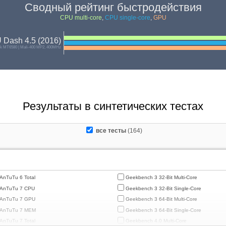
Сводный рейтинг быстродействия
CPU multi-core
,
CPU single-core
,
GPU
 Dash 4.5 (2016)
ek MT6580 | Mali-400 MP2, 400MHz
Результаты в синтетических тестах
все тесты
(164)
AnTuTu 6 Total
Geekbench 3 32-Bit Multi-Core
AnTuTu 7 CPU
Geekbench 3 32-Bit Single-Core
AnTuTu 7 GPU
Geekbench 3 64-Bit Multi-Core
AnTuTu 7 MEM
Geekbench 3 64-Bit Single-Core
AnTuTu 7 Total
Geekbench 4.0 Multi-Core