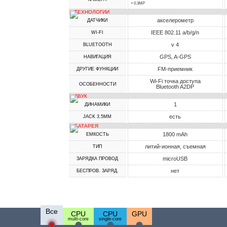
• 0.3MP
ТЕХНОЛОГИИ
акселерометр
ДАТЧИКИ
IEEE 802.11 a/b/g/n
WI-FI
v 4
BLUETOOTH
GPS, A-GPS
НАВИГАЦИЯ
FM-приемник
ДРУГИЕ ФУНКЦИИ
Wi-Fi точка доступа
ОСОБЕННОСТИ
Bluetooth A2DP
ЗВУК
1
ДИНАМИКИ
есть
JACK 3.5MM
БАТАРЕЯ
1800 mAh
ЕМКОСТЬ
литий-ионная, съемная
ТИП
microUSB
ЗАРЯДКА ПРОВОД
нет
БЕСПРОВ. ЗАРЯД.
Все
CPU
CPU
GPU
multi-core
single-core