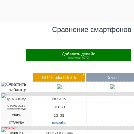
Сравнение смартфонов
Добавить девайс
(доступно: 6070)
✖
BLU Studio C 5 + 5
Device
08 / 2015
ДАТА ВЫХОДА
СТОИМОСТЬ
90 USD
на момент выхода
2G, 3G
СВЯЗЬ
подробне
СТРАНИЦА
КОРПУС
143 x 71.8 x 9 mm
РАЗМЕРЫ