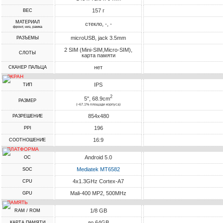
157 г
ВЕС
МАТЕРИАЛ
стекло, -, -
фронт, низ, рамка
microUSB, jack 3.5mm
РАЗЪЕМЫ
2 SIM (Mini-SIM,Micro-SIM),
СЛОТЫ
карта памяти
нет
СКАНЕР ПАЛЬЦА
ЭКРАН
IPS
ТИП
2
5", 68.9cm
РАЗМЕР
(~67.1% площади корпуса)
854x480
РАЗРЕШЕНИЕ
196
PPI
16:9
СООТНОШЕНИЕ
ПЛАТФОРМА
Android 5.0
ОС
Mediatek MT6582
SOC
4x1.3GHz Cortex-A7
CPU
Mali-400 MP2, 500MHz
GPU
ПАМЯТЬ
1/8 GB
RAM / ROM
до 64GB
КАРТА ПАМЯТИ