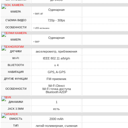
ОСН. КАМЕРА
Одинарная
КАМЕРА
• 5MP, AF
720p - 30fps
СЪЕМКА ВИДЕО
ОСОБЕННОСТИ
• LED-вспышка
СЕЛФИ КАМЕРА
Одинарная
КАМЕРА
• 5MP
ТЕХНОЛОГИИ
акселерометр, приближения
ДАТЧИКИ
IEEE 802.11 a/b/g/n
WI-FI
v 4
BLUETOOTH
GPS, A-GPS
НАВИГАЦИЯ
FM-приемник
ДРУГИЕ ФУНКЦИИ
Wi-Fi Direct
Wi-Fi точка доступа
ОСОБЕННОСТИ
Bluetooth A2DP
ЗВУК
1
ДИНАМИКИ
есть
JACK 3.5MM
БАТАРЕЯ
2000 mAh
ЕМКОСТЬ
литий-полимерная, съемная
ТИП