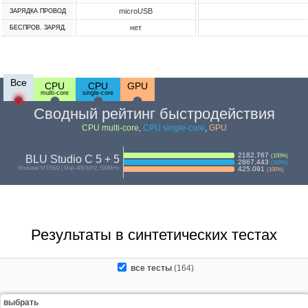
microUSB
ЗАРЯДКА ПРОВОД
нет
БЕСПРОВ. ЗАРЯД.
Все
CPU
CPU
GPU
multi-core
single-core
Сводный рейтинг быстродействия
CPU multi-core
,
CPU single-core
,
GPU
2182.767
(
100
%)
BLU Studio C 5 + 5
2867.443
(
100
%)
Mediatek MT6582 | Mali-400 MP2, 500MHz
425.091
(
100
%)
Результаты в синтетических тестах
все тесты
(164)
выбрать