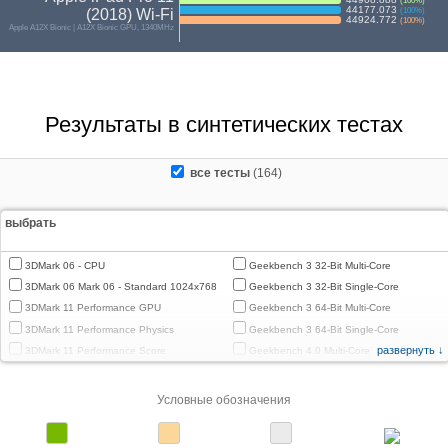
(
100
%)
44177.073
(2018) Wi-Fi
(
100
%)
44924.772
(
100
%)
Apple A12X Bionic | A12X Bionic GPU, 1340MHz
Результаты в синтетических тестах
все тесты
(164)
выбрать
3DMark 06 - CPU
Geekbench 3 32-Bit Multi-Core
3DMark 06 Mark 06 - Standard 1024x768
Geekbench 3 32-Bit Single-Core
3DMark 11 Performance GPU
Geekbench 3 64-Bit Multi-Core
3DMark 11 Performance Physics
Geekbench 3 64-Bit Single-Core
развернуть ↓
3DMark 11 Performance Score
Geekbench 4.0 Multi-Core
3DMark Cloud Gate Graphics
Geekbench 4.0 Single-Core
3DMark Cloud Gate Physics
Geekbench 4.4 Multi-Core
Условные обозначения
3DMark Cloud Gate Score
Geekbench 4.4 Single-Core
3DMark Fire Strike Standard Graphics
Geekbench 5 64-Bit Multi-Core