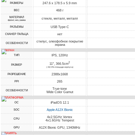
247.6 x 178.5 x 5.9 mm
РАЗМЕРЫ
468 г
ВЕС
МАТЕРИАЛ
стекло, металл, металл
фронт, низ, рамка
USB Type-C
РАЗЪЕМЫ
нет
СКАНЕР ПАЛЬЦА
стилус, олеофобное покрытие
ОСОБЕННОСТИ
экрана
ЭКРАН
IPS, 120Hz
ТИП
2
11", 366.5cm
РАЗМЕР
(~82.9% площади корпуса)
2388x1668
РАЗРЕШЕНИЕ
265
PPI
True-tone
ОСОБЕННОСТИ
Wide Color Gamut
ПЛАТФОРМА
iPadOS 12.1
ОС
Apple A12X Bionic
SOC
4x2.5GHz Vortex
CPU
4x1.6GHz Tempest
A12X Bionic GPU, 1340MHz
GPU
ПАМЯТЬ