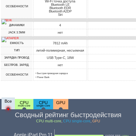
Wi-Fi точка доступа
Bluetooth LE
ОСОБЕННОСТИ
Bluetooth EDR
Bluetooth A2DP
Siri
ЗВУК
4
ДИНАМИКИ
нет
JACK 3.5MM
БАТАРЕЯ
7812 mAh
ЕМКОСТЬ
литий-полимерная, несъемная
ТИП
USB Type-C, 18W
ЗАРЯДКА ПРОВОД
нет
БЕСПРОВ. ЗАРЯД.
• Быстрая проводная зарядка
ОСОБЕННОСТИ
• Power Bank
Все
CPU
CPU
GPU
multi-core
single-core
Сводный рейтинг быстродействия
CPU multi-core
,
CPU single-core
,
GPU
Apple iPad Pro 11
44908.888