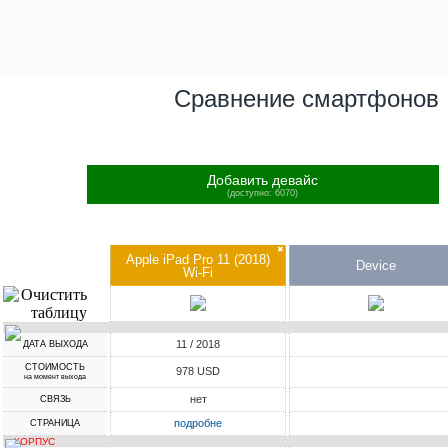
Сравнение смартфонов
Добавить девайс
(доступно: 6070)
✖
Apple iPad Pro 11 (2018)
Device
Wi-Fi
11 / 2018
ДАТА ВЫХОДА
СТОИМОСТЬ
978 USD
на момент выхода
нет
СВЯЗЬ
подробне
СТРАНИЦА
КОРПУС