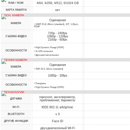
4/64, 4/256, 4/512, 6/1024 GB
RAM / ROM
нет
КАРТА ПАМЯТИ
ОСН. КАМЕРА
Одинарная
КАМЕРА
• 12MP, f/1.8, 28mm (standard), 1/3", 1.22µm,
PDAF
720p - 240fps
1080p - 120fps
СЪЕМКА ВИДЕО
2160p - 60fps
• High Dynamic Range (HDR)
ОСОБЕННОСТИ
• 4х LED-вспышка
• Двухцветная вспышка
СЕЛФИ КАМЕРА
Одинарная
КАМЕРА
• 7MP, f/2.2, 32mm (standard)
1080p - 30fps
СЪЕМКА ВИДЕО
• Панорама
ОСОБЕННОСТИ
• High Dynamic Range (HDR)
ТЕХНОЛОГИИ
гироскоп, акселерометр,
ДАТЧИКИ
приближения, барометр
IEEE 802.11 a/b/g/n/ac
WI-FI
v 5
BLUETOOTH
Face ID
ДРУГИЕ ФУНКЦИИ
двухдиапазонный Wi-Fi