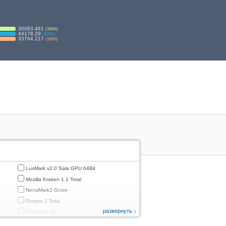
30083.461
(
100
%)
44178.29
(
100
%)
33764.217
(
100
%)
LuxMark v2.0 Sala GPU 64Bit
Mozilla Kraken 1.1 Total
NenaMark2 Score
Octane 2 Total
развернуть ↓
PassMark 2D
PassMark 3D