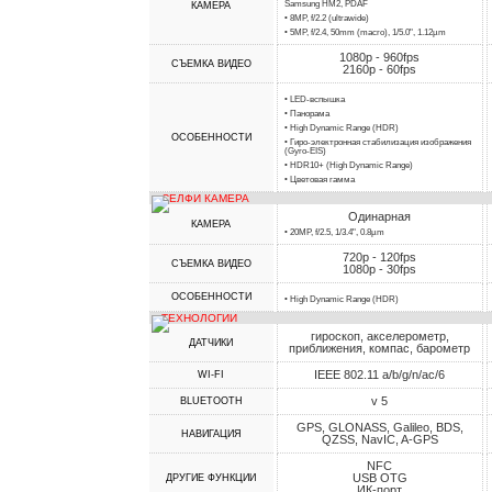
Samsung HM2, PDAF
КАМЕРА
• 8MP, f/2.2 (ultrawide)
• 5MP, f/2.4, 50mm (macro), 1/5.0", 1.12µm
1080p - 960fps
СЪЕМКА ВИДЕО
2160p - 60fps
• LED-вспышка
• Панорама
• High Dynamic Range (HDR)
ОСОБЕННОСТИ
• Гиро-электронная стабилизация изображения
(Gyro-EIS)
• HDR10+ (High Dynamic Range)
• Цветовая гамма
СЕЛФИ КАМЕРА
Одинарная
КАМЕРА
• 20MP, f/2.5, 1/3.4", 0.8µm
720p - 120fps
СЪЕМКА ВИДЕО
1080p - 30fps
ОСОБЕННОСТИ
• High Dynamic Range (HDR)
ТЕХНОЛОГИИ
гироскоп, акселерометр,
ДАТЧИКИ
приближения, компас, барометр
IEEE 802.11 a/b/g/n/ac/6
WI-FI
v 5
BLUETOOTH
GPS, GLONASS, Galileo, BDS,
НАВИГАЦИЯ
QZSS, NavIC, A-GPS
NFC
USB OTG
ДРУГИЕ ФУНКЦИИ
ИК-порт