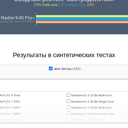
CPU multi-core
,
CPU single-core
,
GPU
 Redmi K40 Pro+
pdragon 888 | Adreno 660, 840MHz
Результаты в синтетических тестах
все тесты
(164)
AnTuTu 6 Total
Geekbench 3 32-Bit Multi-Core
AnTuTu 7 CPU
Geekbench 3 32-Bit Single-Core
AnTuTu 7 GPU
Geekbench 3 64-Bit Multi-Core
AnTuTu 7 MEM
Geekbench 3 64-Bit Single-Core
AnTuTu 7 Total
Geekbench 4.0 Multi-Core
AnTuTu 7 UX
Geekbench 4.0 Single-Core