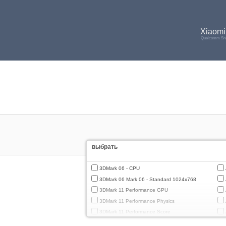
Xiaomi
Qualcomm Sna
выбрать
3DMark 06 - CPU
3DMark 06 Mark 06 - Standard 1024x768
3DMark 11 Performance GPU
3DMark 11 Performance Physics
3DMark 11 Performance Score
3DMark Cloud Gate Graphics