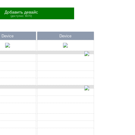
Добавить девайс
(доступно: 6070)
Device
Device