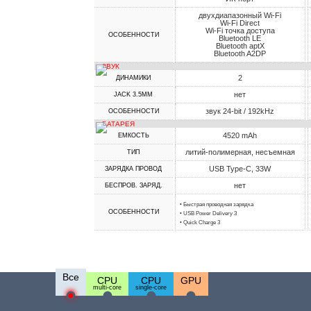
двухдиапазонный Wi-Fi
Wi-Fi Direct
Wi-Fi точка доступа
ОСОБЕННОСТИ
Bluetooth LE
Bluetooth aptX
Bluetooth A2DP
ЗВУК
2
ДИНАМИКИ
нет
JACK 3.5MM
звук 24-bit / 192kHz
ОСОБЕННОСТИ
БАТАРЕЯ
4520 mAh
ЕМКОСТЬ
литий-полимерная, несъемная
ТИП
USB Type-C, 33W
ЗАРЯДКА ПРОВОД
нет
БЕСПРОВ. ЗАРЯД.
• Быстрая проводная зарядка
ОСОБЕННОСТИ
• USB Power Delivery 3
• Quick Charge 3
Все
CPU
CPU
GPU
multi-core
single-core