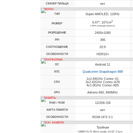
нет
СКАНЕР ПАЛЬЦА
ЭКРАН
Super AMOLED, 120Hz
ТИП
2
6.67", 107cm
РАЗМЕР
(~85% площади корпуса)
2400x1080
РАЗРЕШЕНИЕ
395
PPI
20:9
СООТНОШЕНИЕ
HDR10+
ОСОБЕННОСТИ
ПЛАТФОРМА
Android 11
ОС
Qualcomm Snapdragon 888
SOC
1x2.84GHz Cortex-X1
3x2.42GHz Cortex-A78
CPU
4x1.8GHz Cortex-A55
Adreno 660, 840MHz
GPU
ПАМЯТЬ
12/256 GB
RAM / ROM
нет
КАРТА ПАМЯТИ
ROM UFS 3.1
ОСОБЕННОСТИ
ОСН. КАМЕРА
Тройная
• 108MP, f/1.75, 26mm (wide), 1/1.52", 0.7µm,