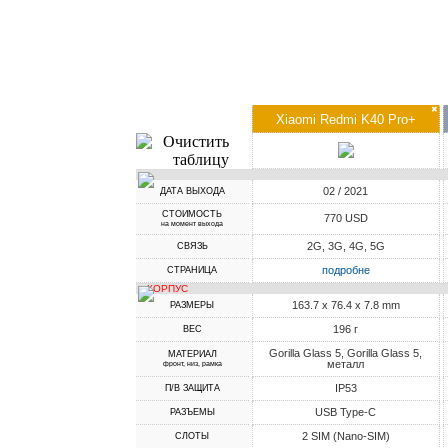
✖
Xiaomi Redmi K40 Pro+
02 / 2021
ДАТА ВЫХОДА
СТОИМОСТЬ
770 USD
на момент выхода
2G, 3G, 4G, 5G
СВЯЗЬ
подробне
СТРАНИЦА
КОРПУС
163.7 x 76.4 x 7.8 mm
РАЗМЕРЫ
196 г
ВЕС
Gorilla Glass 5, Gorilla Glass 5,
МАТЕРИАЛ
металл
фронт, низ, рамка
IP53
П/В ЗАЩИТА
USB Type-C
РАЗЪЕМЫ
2 SIM (Nano-SIM)
СЛОТЫ