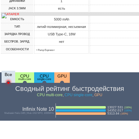
1
ДИНАМИКИ
есть
JACK 3.5MM
БАТАРЕЯ
5000 mAh
ЕМКОСТЬ
литий-полимерная, несъемная
ТИП
USB Type-C, 18W
ЗАРЯДКА ПРОВОД
нет
БЕСПРОВ. ЗАРЯД.
ОСОБЕННОСТИ
• Pump Express+
Все
CPU
CPU
GPU
multi-core
single-core
Сводный рейтинг быстродействия
CPU multi-core
,
CPU single-core
,
GPU
13027.531
(
100
%)
Infinix Note 10
14352.017
(
100
%)
Mediatek Helio G85 | Mali-G52 MP2, 1000MHz
5313.64
(
100
%)