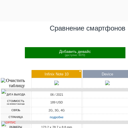
Сравнение смартфонов
Добавить девайс
(доступно: 6070)
✖
Infinix Note 10
Device
06 / 2021
ДАТА ВЫХОДА
СТОИМОСТЬ
189 USD
на момент выхода
2G, 3G, 4G
СВЯЗЬ
подробне
СТРАНИЦА
КОРПУС
173.2 x 78.7 x 8.8 mm
РАЗМЕРЫ