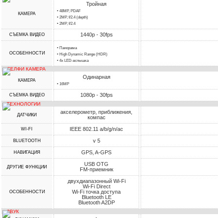
Тройная
• 48MP, PDAF
КАМЕРА
• 2MP, f/2.4 (depth)
• 2MP, f/2.4
1440p - 30fps
СЪЕМКА ВИДЕО
• Панорама
ОСОБЕННОСТИ
• High Dynamic Range (HDR)
• 4х LED-вспышка
СЕЛФИ КАМЕРА
Одинарная
КАМЕРА
• 16MP
1080p - 30fps
СЪЕМКА ВИДЕО
ТЕХНОЛОГИИ
акселерометр, приближения,
ДАТЧИКИ
компас
IEEE 802.11 a/b/g/n/ac
WI-FI
v 5
BLUETOOTH
GPS, A-GPS
НАВИГАЦИЯ
USB OTG
ДРУГИЕ ФУНКЦИИ
FM-приемник
двухдиапазонный Wi-Fi
Wi-Fi Direct
Wi-Fi точка доступа
ОСОБЕННОСТИ
Bluetooth LE
Bluetooth A2DP
ЗВУК