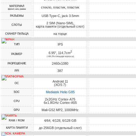
МАТЕРИАЛ
стекло, пластик, пластик
фронт, низ, рамка
USB Type-C, jack 3.5mm
РАЗЪЕМЫ
2 SIM (Nano-SIM),
СЛОТЫ
карта памяти (отдельный слот)
на торце
СКАНЕР ПАЛЬЦА
ЭКРАН
IPS
ТИП
2
6.95", 114.7cm
РАЗМЕР
(~84.2% площади корпуса)
2460x1080
РАЗРЕШЕНИЕ
387
PPI
ПЛАТФОРМА
Android 11
ОС
(XOS 7)
Mediatek Helio G85
SOC
2x2GHz Cortex-A75
CPU
6x1.8GHz Cortex-A55
Mali-G52 MP2, 1000MHz
GPU
ПАМЯТЬ
4/64, 4/128, 6/128 GB
RAM / ROM
до 256GB (отдельный слот)
КАРТА ПАМЯТИ
ОСН. КАМЕРА