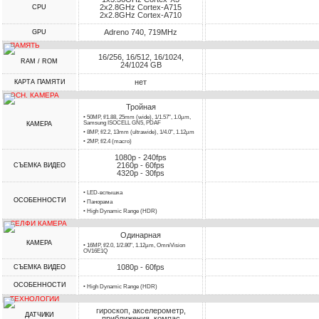
2x2.8GHz Cortex-A715
CPU
2x2.8GHz Cortex-A710
Adreno 740, 719MHz
GPU
ПАМЯТЬ
16/256, 16/512, 16/1024,
RAM / ROM
24/1024 GB
нет
КАРТА ПАМЯТИ
ОСН. КАМЕРА
Тройная
• 50MP, f/1.88, 25mm (wide), 1/1.57", 1.0µm,
Samsung ISOCELL GN5, PDAF
КАМЕРА
• 8MP, f/2.2, 13mm (ultrawide), 1/4.0", 1.12µm
• 2MP, f/2.4 (macro)
1080p - 240fps
2160p - 60fps
СЪЕМКА ВИДЕО
4320p - 30fps
• LED-вспышка
ОСОБЕННОСТИ
• Панорама
• High Dynamic Range (HDR)
СЕЛФИ КАМЕРА
Одинарная
КАМЕРА
• 16MP, f/2.0, 1/2.80", 1.12µm, OmniVision
OV16E1Q
1080p - 60fps
СЪЕМКА ВИДЕО
ОСОБЕННОСТИ
• High Dynamic Range (HDR)
ТЕХНОЛОГИИ
гироскоп, акселерометр,
ДАТЧИКИ
приближения, компас