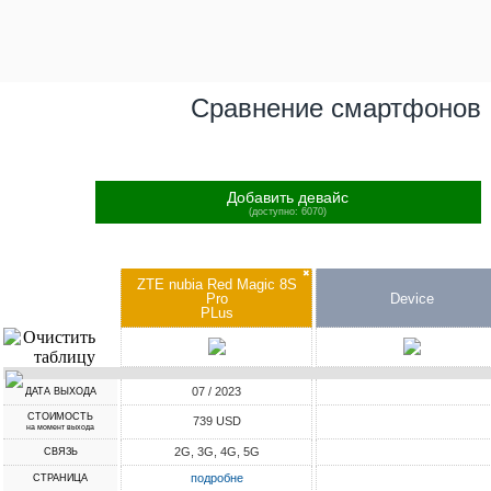
Сравнение смартфонов
Добавить девайс
(доступно: 6070)
✖
ZTE nubia Red Magic 8S
Pro
Device
PLus
07 / 2023
ДАТА ВЫХОДА
СТОИМОСТЬ
739 USD
на момент выхода
2G, 3G, 4G, 5G
СВЯЗЬ
подробне
СТРАНИЦА