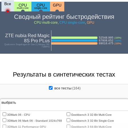
Все
CPU
CPU
GPU
multi-core
single-core
Сводный рейтинг быстродействия
CPU multi-core
,
CPU single-core
,
GPU
ZTE nubia Red Magic
52548.995
(
100
%)
8S Pro PLus
67808.652
(
100
%)
69016.475
(
100
%)
Qualcomm Snapdragon 8+ Gen 2 | Adreno 740,
719MHz
Результаты в синтетических тестах
все тесты
(164)
выбрать
3DMark 06 - CPU
Geekbench 3 32-Bit Multi-Core
3DMark 06 Mark 06 - Standard 1024x768
Geekbench 3 32-Bit Single-Core
3DMark 11 Performance GPU
Geekbench 3 64-Bit Multi-Core