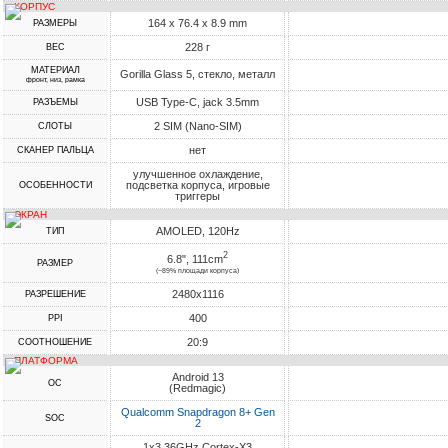
КОРПУС
164 x 76.4 x 8.9 mm
РАЗМЕРЫ
228 г
ВЕС
МАТЕРИАЛ
Gorilla Glass 5, стекло, металл
фронт, низ, рамка
USB Type-C, jack 3.5mm
РАЗЪЕМЫ
2 SIM (Nano-SIM)
СЛОТЫ
нет
СКАНЕР ПАЛЬЦА
улучшенное охлаждение,
подсветка корпуса, игровые
ОСОБЕННОСТИ
триггеры
ЭКРАН
AMOLED, 120Hz
ТИП
2
6.8", 111cm
РАЗМЕР
(~89% площади корпуса)
2480x1116
РАЗРЕШЕНИЕ
400
PPI
20:9
СООТНОШЕНИЕ
ПЛАТФОРМА
Android 13
ОС
(Redmagic)
Qualcomm Snapdragon 8+ Gen
SOC
2
1x3.36GHz Cortex-X3