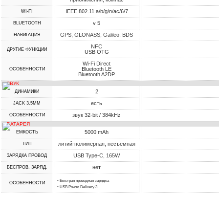
IEEE 802.11 a/b/g/n/ac/6/7
WI-FI
v 5
BLUETOOTH
GPS, GLONASS, Galileo, BDS
НАВИГАЦИЯ
NFC
ДРУГИЕ ФУНКЦИИ
USB OTG
Wi-Fi Direct
Bluetooth LE
ОСОБЕННОСТИ
Bluetooth A2DP
ЗВУК
2
ДИНАМИКИ
есть
JACK 3.5MM
звук 32-bit / 384kHz
ОСОБЕННОСТИ
БАТАРЕЯ
5000 mAh
ЕМКОСТЬ
литий-полимерная, несъемная
ТИП
USB Type-C, 165W
ЗАРЯДКА ПРОВОД
нет
БЕСПРОВ. ЗАРЯД.
• Быстрая проводная зарядка
ОСОБЕННОСТИ
• USB Power Delivery 3