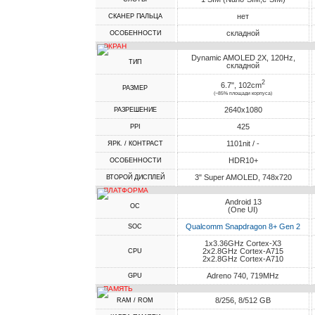
нет
СКАНЕР ПАЛЬЦА
складной
ОСОБЕННОСТИ
ЭКРАН
Dynamic AMOLED 2X, 120Hz,
ТИП
складной
2
6.7", 102cm
РАЗМЕР
(~85% площади корпуса)
2640x1080
РАЗРЕШЕНИЕ
425
PPI
1101nit / -
ЯРК. / КОНТРАСТ
HDR10+
ОСОБЕННОСТИ
3" Super AMOLED, 748x720
ВТОРОЙ ДИСПЛЕЙ
ПЛАТФОРМА
Android 13
ОС
(One UI)
Qualcomm Snapdragon 8+ Gen 2
SOC
1x3.36GHz Cortex-X3
2x2.8GHz Cortex-A715
CPU
2x2.8GHz Cortex-A710
Adreno 740, 719MHz
GPU
ПАМЯТЬ
8/256, 8/512 GB
RAM / ROM