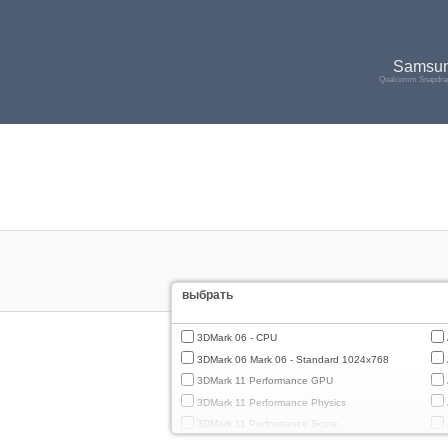
Samsun
Qualcomm Snapdrag
выбрать
3DMark 06 - CPU
3DMark 06 Mark 06 - Standard 1024x768
3DMark 11 Performance GPU
3DMark 11 Performance Physics
3DMark 11 Performance Score
3DMark Cloud Gate Graphics