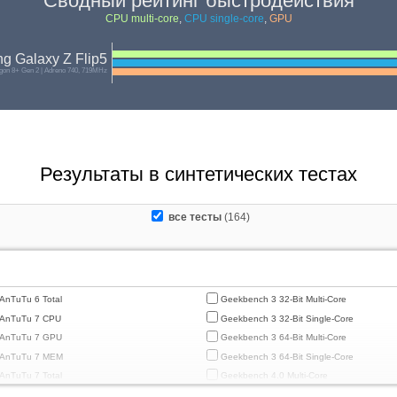
Сводный рейтинг быстродействия
CPU multi-core
,
CPU single-core
,
GPU
g Galaxy Z Flip5
on 8+ Gen 2 | Adreno 740, 719MHz
Результаты в синтетических тестах
все тесты
(164)
AnTuTu 6 Total
Geekbench 3 32-Bit Multi-Core
AnTuTu 7 CPU
Geekbench 3 32-Bit Single-Core
AnTuTu 7 GPU
Geekbench 3 64-Bit Multi-Core
AnTuTu 7 MEM
Geekbench 3 64-Bit Single-Core
AnTuTu 7 Total
Geekbench 4.0 Multi-Core
AnTuTu 7 UX
Geekbench 4.0 Single-Core