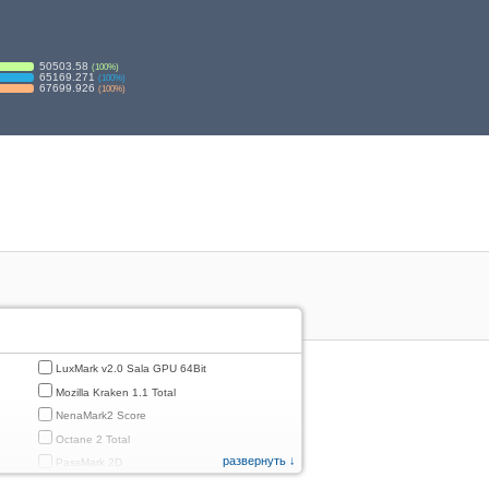
50503.58
(
100
%)
65169.271
(
100
%)
67699.926
(
100
%)
LuxMark v2.0 Sala GPU 64Bit
Mozilla Kraken 1.1 Total
NenaMark2 Score
Octane 2 Total
развернуть ↓
PassMark 2D
PassMark 3D