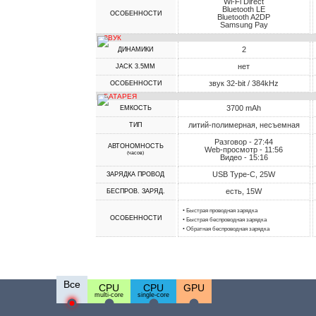
Wi-Fi Direct
Bluetooth LE
ОСОБЕННОСТИ
Bluetooth A2DP
Samsung Pay
ЗВУК
2
ДИНАМИКИ
нет
JACK 3.5MM
звук 32-bit / 384kHz
ОСОБЕННОСТИ
БАТАРЕЯ
3700 mAh
ЕМКОСТЬ
литий-полимерная, несъемная
ТИП
Разговор - 27:44
АВТОНОМНОСТЬ
Web-просмотр - 11:56
(часов)
Видео - 15:16
USB Type-C, 25W
ЗАРЯДКА ПРОВОД
есть, 15W
БЕСПРОВ. ЗАРЯД.
• Быстрая проводная зарядка
ОСОБЕННОСТИ
• Быстрая беспроводная зарядка
• Обратная беспроводная зарядка
Все
CPU
CPU
GPU
multi-core
single-core