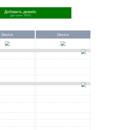
Добавить девайс
(доступно: 6070)
Device
Device