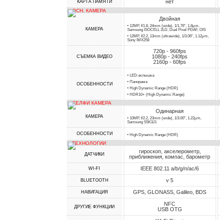
нет
КАРТА ПАМЯТИ
ОСН. КАМЕРА
Двойная
• 12MP, f/1.8, 24mm (wide), 1/1.76", 1.8µm,
КАМЕРА
Samsung ISOCELL 2LD, Dual Pixel PDAF, OIS
• 12MP, f/2.2, 13mm (ultrawide), 1/3.06", 1.12µm,
Sony IMX258
720p - 960fps
1080p - 240fps
СЪЕМКА ВИДЕО
2160p - 60fps
• LED-вспышка
• Панорама
ОСОБЕННОСТИ
• High Dynamic Range (HDR)
• HDR10+ (High Dynamic Range)
СЕЛФИ КАМЕРА
Одинарная
КАМЕРА
• 10MP, f/2.2, 23mm (wide), 1/3.00", 1.22µm,
Samsung S5K3J1
ОСОБЕННОСТИ
• High Dynamic Range (HDR)
ТЕХНОЛОГИИ
гироскоп, акселерометр,
ДАТЧИКИ
приближения, компас, барометр
IEEE 802.11 a/b/g/n/ac/6
WI-FI
v 5
BLUETOOTH
GPS, GLONASS, Galileo, BDS
НАВИГАЦИЯ
NFC
ДРУГИЕ ФУНКЦИИ
USB OTG