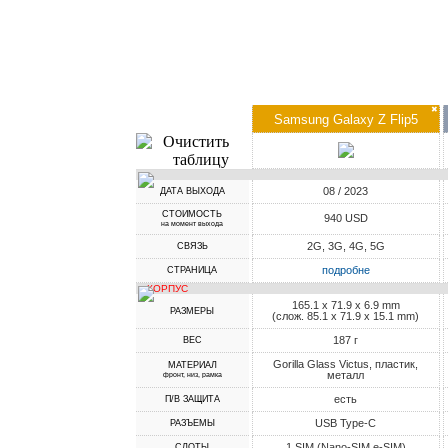
✖
Samsung Galaxy Z Flip5
08 / 2023
ДАТА ВЫХОДА
СТОИМОСТЬ
940 USD
на момент выхода
2G, 3G, 4G, 5G
СВЯЗЬ
подробне
СТРАНИЦА
КОРПУС
165.1 x 71.9 x 6.9 mm
РАЗМЕРЫ
(слож. 85.1 x 71.9 x 15.1 mm)
187 г
ВЕС
Gorilla Glass Victus, пластик,
МАТЕРИАЛ
металл
фронт, низ, рамка
есть
П/В ЗАЩИТА
USB Type-C
РАЗЪЕМЫ
1 SIM (Nano-SIM,e-SIM)
СЛОТЫ