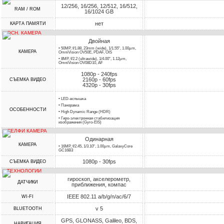
12/256, 16/256, 12/512, 16/512,
RAM / ROM
16/1024 GB
нет
КАРТА ПАМЯТИ
ОСН. КАМЕРА
Двойная
• 50MP, f/1.88, 23mm (wide), 1/1.55", 1.00µm,
КАМЕРА
OmniVision OV50E, PDAF, OIS
• 8MP, f/2.2 (ultrawide), 1/4.00", 1.12µm,
OmniVision OV08D10, AF
1080p - 240fps
2160p - 60fps
СЪЕМКА ВИДЕО
4320p - 30fps
• LED-вспышка
• Панорама
ОСОБЕННОСТИ
• High Dynamic Range (HDR)
• Гиро-электронная стабилизация
изображения (Gyro-EIS)
СЕЛФИ КАМЕРА
Одинарная
КАМЕРА
• 16MP, f/2.45, 1/3.10", 1.00µm, GalaxyCore
GC16B3
1080p - 30fps
СЪЕМКА ВИДЕО
ТЕХНОЛОГИИ
гироскоп, акселерометр,
ДАТЧИКИ
приближения, компас
IEEE 802.11 a/b/g/n/ac/6/7
WI-FI
v 5
BLUETOOTH
GPS, GLONASS, Galileo, BDS,
НАВИГАЦИЯ