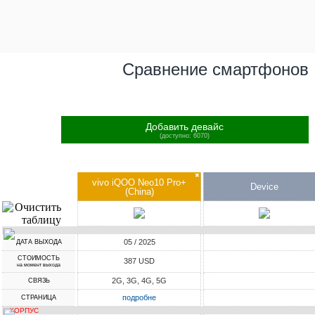
Сравнение смартфонов
Добавить девайс
(доступно: 6070)
✖
vivo iQOO Neo10 Pro+
Device
(China)
05 / 2025
ДАТА ВЫХОДА
СТОИМОСТЬ
387 USD
на момент выхода
2G, 3G, 4G, 5G
СВЯЗЬ
подробне
СТРАНИЦА
КОРПУС