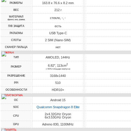
163.8 x 76.6 x 8.2 mm
РАЗМЕРЫ
212 г
ВЕС
МАТЕРИАЛ
стекло, -, -
фронт, низ, рамка
есть
П/В ЗАЩИТА
USB Type-C
РАЗЪЕМЫ
2 SIM (Nano-SIM)
СЛОТЫ
нет
СКАНЕР ПАЛЬЦА
ЭКРАН
AMOLED, 144Hz
ТИП
2
6.82", 113cm
РАЗМЕР
(~90% площади корпуса)
3168x1440
РАЗРЕШЕНИЕ
510
PPI
HDR10+
ОСОБЕННОСТИ
ПЛАТФОРМА
Android 15
ОС
Qualcomm Snapdragon 8 Elite
SOC
2x4.32GHz Oryon
CPU
6x3.53GHz Oryon
Adreno 830, 1100MHz
GPU
ПАМЯТЬ