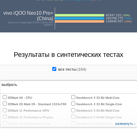
vivo iQOO Neo10 Pro+
92547.152
(
100
%)
(China)
103708.775
(
100
%)
126645.557
(
100
%)
Qualcomm Snapdragon 8 Elite | Adreno 830,
1100MHz
Результаты в синтетических тестах
все тесты
(164)
выбрать
3DMark 06 - CPU
Geekbench 3 32-Bit Multi-Core
3DMark 06 Mark 06 - Standard 1024x768
Geekbench 3 32-Bit Single-Core
3DMark 11 Performance GPU
Geekbench 3 64-Bit Multi-Core
3DMark 11 Performance Physics
Geekbench 3 64-Bit Single-Core
развернуть ↓
3DMark 11 Performance Score
Geekbench 4.0 Multi-Core
3DMark Cloud Gate Graphics
Geekbench 4.0 Single-Core
3DMark Cloud Gate Physics
Geekbench 4.4 Multi-Core