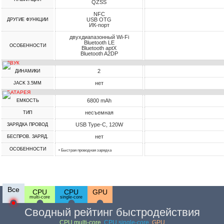
QZSS
NFC
USB OTG
ДРУГИЕ ФУНКЦИИ
ИК-порт
двухдиапазонный Wi-Fi
Bluetooth LE
ОСОБЕННОСТИ
Bluetooth aptX
Bluetooth A2DP
ЗВУК
2
ДИНАМИКИ
нет
JACK 3.5MM
БАТАРЕЯ
6800 mAh
ЕМКОСТЬ
несъемная
ТИП
USB Type-C, 120W
ЗАРЯДКА ПРОВОД
нет
БЕСПРОВ. ЗАРЯД.
ОСОБЕННОСТИ
• Быстрая проводная зарядка
Все
CPU
CPU
GPU
multi-core
single-core
Сводный рейтинг быстродействия
CPU multi-core
,
CPU single-core
,
GPU