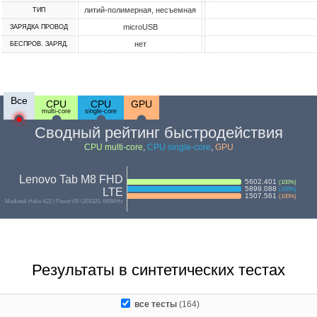
литий-полимерная, несъемная
ТИП
microUSB
ЗАРЯДКА ПРОВОД
нет
БЕСПРОВ. ЗАРЯД.
Все
CPU
CPU
GPU
multi-core
single-core
Сводный рейтинг быстродействия
CPU multi-core
,
CPU single-core
,
GPU
Lenovo Tab M8 FHD
5602.401
(
100
%)
5899.088
LTE
(
100
%)
1507.561
(
100
%)
Mediatek Helio A22 | PowerVR GE8320, 660MHz
Результаты в синтетических тестах
все тесты
(164)