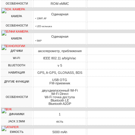
ROM eMMC
ОСОБЕННОСТИ
ОСН. КАМЕРА
Одинарная
КАМЕРА
• 13MP, AF
ОСОБЕННОСТИ
• LED-вспышка
СЕЛФИ КАМЕРА
Одинарная
КАМЕРА
• 5MP
ТЕХНОЛОГИИ
акселерометр, приближения
ДАТЧИКИ
IEEE 802.11 a/b/g/n/ac
WI-FI
v 5
BLUETOOTH
GPS, A-GPS, GLONASS, BDS
НАВИГАЦИЯ
USB OTG
ДРУГИЕ ФУНКЦИИ
FM-приемник
двухдиапазонный Wi-Fi
Wi-Fi Direct
Wi-Fi точка доступа
ОСОБЕННОСТИ
Bluetooth LE
Bluetooth A2DP
ЗВУК
1
ДИНАМИКИ
есть
JACK 3.5MM
БАТАРЕЯ
5000 mAh
ЕМКОСТЬ