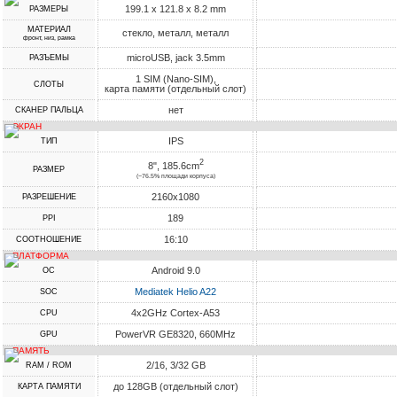
199.1 x 121.8 x 8.2 mm
РАЗМЕРЫ
МАТЕРИАЛ
стекло, металл, металл
фронт, низ, рамка
microUSB, jack 3.5mm
РАЗЪЕМЫ
1 SIM (Nano-SIM),
СЛОТЫ
карта памяти (отдельный слот)
нет
СКАНЕР ПАЛЬЦА
ЭКРАН
IPS
ТИП
2
8", 185.6cm
РАЗМЕР
(~76.5% площади корпуса)
2160x1080
РАЗРЕШЕНИЕ
189
PPI
16:10
СООТНОШЕНИЕ
ПЛАТФОРМА
Android 9.0
ОС
Mediatek Helio A22
SOC
4x2GHz Cortex-A53
CPU
PowerVR GE8320, 660MHz
GPU
ПАМЯТЬ
2/16, 3/32 GB
RAM / ROM
до 128GB (отдельный слот)
КАРТА ПАМЯТИ