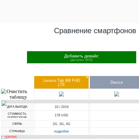
Сравнение смартфонов
Добавить девайс
(доступно: 6070)
✖
Lenovo Tab M8 FHD
Device
LTE
10 / 2019
ДАТА ВЫХОДА
СТОИМОСТЬ
178 USD
на момент выхода
2G, 3G, 4G
СВЯЗЬ
подробне
СТРАНИЦА
КОРПУС