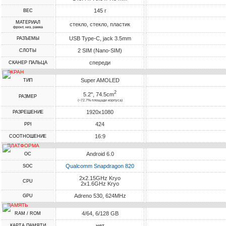
145 г
ВЕС
МАТЕРИАЛ
стекло, стекло, пластик
фронт, низ, рамка
USB Type-C, jack 3.5mm
РАЗЪЕМЫ
2 SIM (Nano-SIM)
СЛОТЫ
спереди
СКАНЕР ПАЛЬЦА
ЭКРАН
Super AMOLED
ТИП
2
5.2", 74.5cm
РАЗМЕР
(~72.7% площади корпуса)
1920x1080
РАЗРЕШЕНИЕ
424
PPI
16:9
СООТНОШЕНИЕ
ПЛАТФОРМА
Android 6.0
ОС
Qualcomm Snapdragon 820
SOC
2x2.15GHz Kryo
CPU
2x1.6GHz Kryo
Adreno 530, 624MHz
GPU
ПАМЯТЬ
4/64, 6/128 GB
RAM / ROM
нет
КАРТА ПАМЯТИ