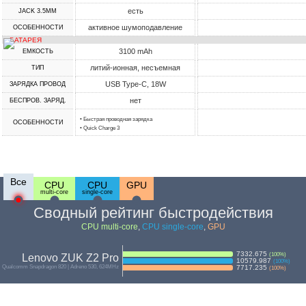
есть
JACK 3.5MM
активное шумоподавление
ОСОБЕННОСТИ
БАТАРЕЯ
3100 mAh
ЕМКОСТЬ
литий-ионная, несъемная
ТИП
USB Type-C, 18W
ЗАРЯДКА ПРОВОД
нет
БЕСПРОВ. ЗАРЯД.
• Быстрая проводная зарядка
ОСОБЕННОСТИ
• Quick Charge 3
Все
CPU
CPU
GPU
multi-core
single-core
Сводный рейтинг быстродействия
CPU multi-core
,
CPU single-core
,
GPU
7332.675
(
100
%)
Lenovo ZUK Z2 Pro
10579.987
(
100
%)
Qualcomm Snapdragon 820 | Adreno 530, 624MHz
7717.235
(
100
%)