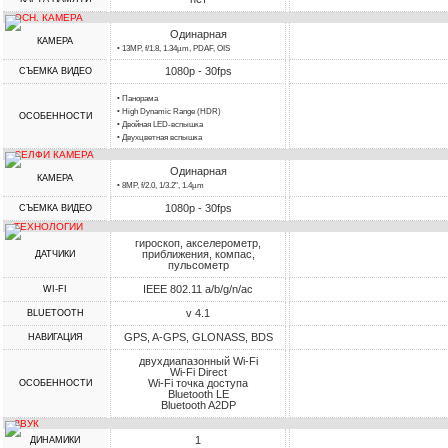
ОСН. КАМЕРА
Одинарная
КАМЕРА
• 13MP, f/1.8, 1.34µm, PDAF, OIS
1080p - 30fps
СЪЕМКА ВИДЕО
• Панорама
• High Dynamic Range (HDR)
ОСОБЕННОСТИ
• Двойная LED-вспышка
• Двухцветная вспышка
СЕЛФИ КАМЕРА
Одинарная
КАМЕРА
• 8MP, f/2.0, 1/3.2", 1.4µm
1080p - 30fps
СЪЕМКА ВИДЕО
ТЕХНОЛОГИИ
гироскоп, акселерометр,
приближения, компас,
ДАТЧИКИ
пульсометр
IEEE 802.11 a/b/g/n/ac
WI-FI
v 4.1
BLUETOOTH
GPS, A-GPS, GLONASS, BDS
НАВИГАЦИЯ
двухдиапазонный Wi-Fi
Wi-Fi Direct
Wi-Fi точка доступа
ОСОБЕННОСТИ
Bluetooth LE
Bluetooth A2DP
ЗВУК
1
ДИНАМИКИ