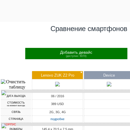
Сравнение смартфонов
Добавить девайс
(доступно: 6070)
✖
Lenovo ZUK Z2 Pro
Device
06 / 2016
ДАТА ВЫХОДА
СТОИМОСТЬ
389 USD
на момент выхода
2G, 3G, 4G
СВЯЗЬ
подробне
СТРАНИЦА
КОРПУС
145.4 x 70.5 x 7.5 mm
РАЗМЕРЫ