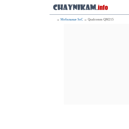
8x1.80 G
292
H
4x2.35 GHz C
→
Мобильные SoC
→ Qualcomm QM215
4x1.70 GHz C
293
Me
8x2.30 GHz C
294
4x2.00 GHz 
295
Qualcomm
8x1.80 G
296
Qualcomm
4x2.30 
297
Me
4x2.30 GHz 
4x1.65 GHz 
298
Qualcomm
2x2.00 G
4x1.50 G
299
H
4x2.12 GHz C
4x1.70 GHz C