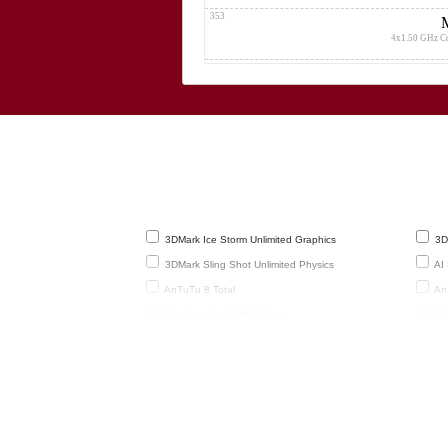
353
4x1.50 GHz C
354
4x1.50 GHz C
355
4x1.50
356
4x2.00 GHz
4x1.70 GHz
357
3DMark Ice Storm Unlimited Graphics
3DM
4x1.50 GHz C
3DMark Sling Shot Unlimited Physics
AI 
358
Sams
AnTuTu 8 Total
An
4x1.40 GHz C
Geekbench 4.4 Multi-Core
Gee
359
GFXBench 3.0 Manhattan
GF
4x1.30 GHz C
PassMark v.3 2D
Pas
360
PassMark v.3 Memory
Pas
4x1.30 GHz C
361
Qualcomm
4x1.20 G