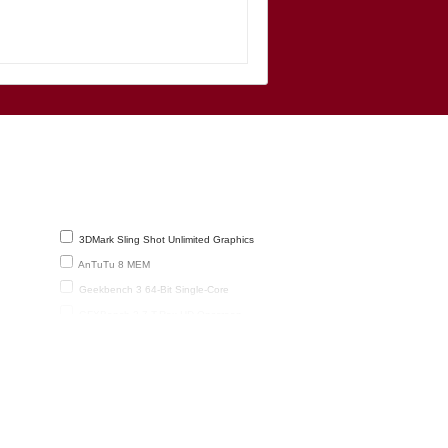
3DMark Sling Shot Unlimited Graphics
AnTuTu 8 MEM
Geekbench 3 64-Bit Single-Core
GFXBench 2.7 T-Rex HD Onscreen
Octane 2 Total
PassMark v.3 Disk
PCMark 2.0