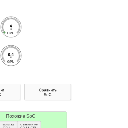
4
%
CPU
0.4
%
GPU
инг
Сравнить
C
SoC
Похожие SoC
с таким же
с такими же
GPU
CPU & GPU