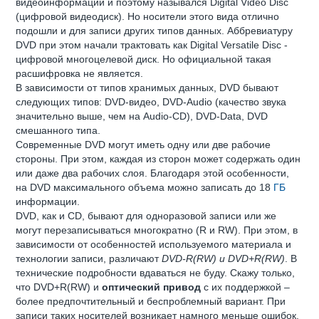
видеоинформации и поэтому назывался Digital Video Disc
(цифровой видеодиск). Но носители этого вида отлично
подошли и для записи других типов данных. Аббревиатуру
DVD при этом начали трактовать как Digital Versatile Disc -
цифровой многоцелевой диск. Но официальной такая
расшифровка не является.
В зависимости от типов хранимых данных, DVD бывают
следующих типов: DVD-видео, DVD-Audio (качество звука
значительно выше, чем на Audio-CD), DVD-Data, DVD
смешанного типа.
Современные DVD могут иметь одну или две рабочие
стороны. При этом, каждая из сторон может содержать один
или даже два рабочих слоя. Благодаря этой особенности,
на DVD максимального объема можно записать до 18
ГБ
информации.
DVD, как и CD, бывают для одноразовой записи или же
могут перезаписываться многократно (R и RW). При этом, в
зависимости от особенностей используемого материала и
технологии записи, различают
DVD-R(RW) и DVD+R(RW)
. В
технические подробности вдаваться не буду. Скажу только,
что DVD+R(RW) и
оптический привод
с их поддержкой –
более предпочтительный и беспроблемный вариант. При
записи таких носителей возникает намного меньше ошибок.