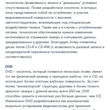
технологии (возможность записи в "домашних" условиях
отсутствовала). Позже разработали носители, в которых
питы представляли собой не углубления, а участки
видоизмененной поверхности с высоким
светопоглащением, возникающие под специальным
воздействием лазера. Также как и в случае с углубленными
питами, технология обеспечивала нужное изменение
интенсивности отражения лазера и считывание данных,
закодированных в дорожке. Благодаря этому появились
диски типов
CD-R
и
CD-RW
(с возможность разовой записи и
неоднократной перезаписи пользователями
соответственно).
DVD
DVD – носитель, который появился несколько позже, имеет
тот же физический размер и принципы работы, что и CD, но
использует более плотную рабочую поверхность. За счет
более "миниатюрной" структуры дорожки и более тонкого
красного лазера с длиной волны всего 650 нм, DVD
способен хранить в несколько раз больше данных, чем CD.
Изначально DVD разрабатывался как альтернатива
морально устаревшим видеокассетам для хранения