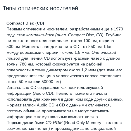
Типы оптических носителей
Compact Disc (CD)
Первым оптическим носителем, разработанным еще в 1979
году, стал
компакт-диск (англ. Compact Disc, CD)
. Глубина
питов этого носителя составляет около 100 нм, ширина -
500 нм. Минимальная длина пита CD - от 850 нм. Шаг
между дорожками спирали - около 1,5 мкм.
Оптический
привод
для чтения CD использует красный лазер с длиной
волны 780 нм, который фокусируется на рабочей
поверхности в точку диаметром около 1,2 мкм (для лучшего
представления: толщина человеческого волоса составляет
около 50 мкм или 50000 нм).
Изначально CD создавался как носитель звуковой
информации (Audio CD). Немного позже его начали
использовать для хранения в двоичном коде других данных.
Формат записи Audio CD и CD с данными отличается,
поэтому обычные проигрыватели не могут считывать
информацию с немузыкальных компакт-дисков.
Первые диски были
CD-ROM
(Read Only Memory – только с
возможностью чтения) и производились по специальной