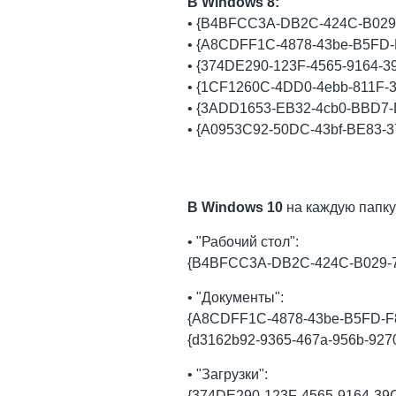
В Windows 8:
• {B4BFCC3A-DB2C-424C-B029-7
• {A8CDFF1C-4878-43be-B5FD-F
• {374DE290-123F-4565-9164-39
• {1CF1260C-4DD0-4ebb-811F-3
• {3ADD1653-EB32-4cb0-BBD7-
• {A0953C92-50DC-43bf-BE83-3
В Windows 10
на каждую папку 
• "Рабочий стол":
{B4BFCC3A-DB2C-424C-B029-
• "Документы":
{A8CDFF1C-4878-43be-B5FD-
{d3162b92-9365-467a-956b-927
• "Загрузки":
{374DE290-123F-4565-9164-39