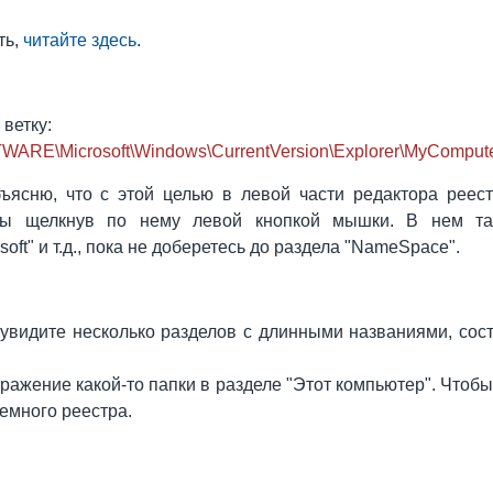
ть,
читайте здесь
.
 ветку:
E\Microsoft\Windows\CurrentVersion\Explorer\MyComput
ясню, что с этой целью в левой части редактора реест
ы щелкнув по нему левой кнопкой мышки. В нем так
oft" и т.д., пока не доберетесь до раздела "NameSpace".
увидите несколько разделов с длинными названиями, сост
бражение какой-то папки в разделе "Этот компьютер". Чтобы
емного реестра.