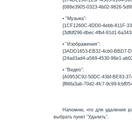
{088e3905-0323-4b02-9826-5d9
• "Музыка":
{1CF1260C-4DD0-4ebb-811F-3
{3dfdf296-dbec-4fb4-81d1-6a343
• "Изображения":
{3ADD1653-EB32-4cb0-BBD7-
{24ad3ad4-a569-4530-98e1-ab0
• "Видео":
{A0953C92-50DC-43bf-BE83-3
{f86fa3ab-70d2-4fc7-9c99-fcbf05
Напомню, что для удаления р
выбрать пункт "Удалить".