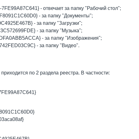
FE99A87C641} - отвечает за папку "Рабочий стол";
8091C1C60D0} - за папку "Документы";
C4925E467B} - за папку "Загрузки";
3C572699FDE} - за папку "Музыка";
DFA0ABB5ACCA} - за папку "Изображения";
742FED03C9C} - за папку "Видео".
приходится по 2 раздела реестра. В частности:
7FE99A87C641}
F8091C1C60D0}
03aca08af}
C4925E467B}