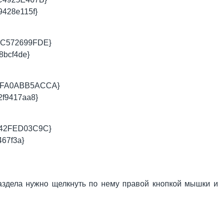
9428e115f}
3C572699FDE}
8bcf4de}
DFA0ABB5ACCA}
2f9417aa8}
742FED03C9C}
467f3a}
аздела нужно щелкнуть по нему правой кнопкой мышки и