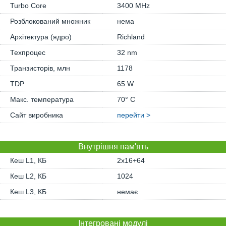
Turbo Core
3400 MHz
Розблокований множник
нема
Архітектура (ядро)
Richland
Техпроцес
32 nm
Транзисторів, млн
1178
TDP
65 W
Макс. температура
70° C
Сайт виробника
перейти >
Внутрішня пам'ять
Кеш L1, КБ
2x16+64
Кеш L2, КБ
1024
Кеш L3, КБ
немає
Інтегровані модулі