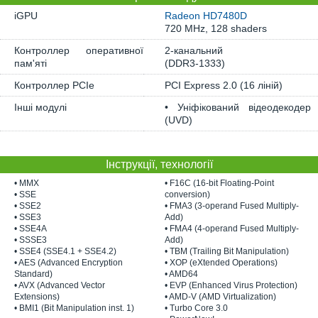
iGPU
Radeon HD7480D
720 MHz, 128 shaders
Контроллер оперативної
2-канальний
пам'яті
(DDR3-1333)
Контроллер PCIe
PCI Express 2.0 (16 ліній)
Інші модулі
• Уніфікований відеодекодер
(UVD)
Інструкції, технології
• MMX
• F16C (16-bit Floating-Point
• SSE
conversion)
• SSE2
• FMA3 (3-operand Fused Multiply-
• SSE3
Add)
• SSE4A
• FMA4 (4-operand Fused Multiply-
• SSSE3
Add)
• SSE4 (SSE4.1 + SSE4.2)
• TBM (Trailing Bit Manipulation)
• AES (Advanced Encryption
• XOP (eXtended Operations)
Standard)
• AMD64
• AVX (Advanced Vector
• EVP (Enhanced Virus Protection)
Extensions)
• AMD-V (AMD Virtualization)
• BMI1 (Bit Manipulation inst. 1)
• Turbo Core 3.0