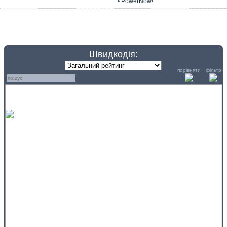
• PowerNow!
Швидкодія:
порівняти
фільтр