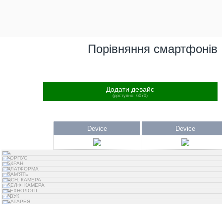
Порівняння смартфонів
Додати девайс
(доступно: 6070)
Device
Device
КОРПУС
ЕКРАН
ПЛАТФОРМА
ПАМ'ЯТЬ
ОСН. КАМЕРА
СЕЛФІ КАМЕРА
ТЕХНОЛОГІЇ
ЗВУК
БАТАРЕЯ