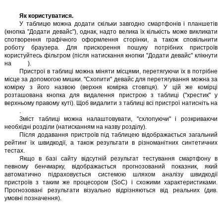
Як користуватися.
У таблицю можна додати скільки завгодно смартфонів і планшетів
(кнопка "Додати девайс"), однак, надто велика їх кількість може викликати
спотворення графічного оформлення сторінки, а також сповільнити
роботу браузера. Для прискорення пошуку потрібних пристроїв
користуйтесь фільтром (після натискання кнопки "Додати девайс" клікнути
на
).
Пристрої в таблиці можна міняти місцями, перетягуючи їх в потрібне
місце за допомогою мишки. "Схопити" девайс для перетягування можна за
комірку з його назвою (верхня комірка стовпця). У цій же комірці
розташована кнопка для видалення пристрою з таблиці ("хрестик" у
верхньому правому куті). Щоб видалити з таблиці всі пристрої натисніть на
.
Зміст таблиці можна налаштовувати, "схлопуючи" і розкриваючи
необхідні розділи (натисканням на назву розділу).
Після додавання пристроїв під таблицею відображається загальний
рейтинг їх швидкодії, а також результати в різноманітних синтетичних
тестах.
Якщо в базі сайту відсутній результат тестування смартфону в
певному бенчмарку, відображається прогнозований показник, який
автоматично підраховується системою шляхом аналізу швидкодії
пристроїв з таким же процесором (SoC) і схожими характеристиками.
Прогнозовані результати візуально відрізняються від реальних (див.
умовні позначення).