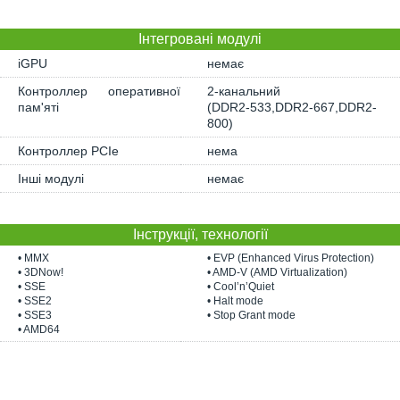
Інтегровані модулі
iGPU
немає
Контроллер оперативної
2-канальний
пам'яті
(DDR2-533,DDR2-667,DDR2-
800)
Контроллер PCIe
нема
Інші модулі
немає
Інструкції, технології
• MMX
• EVP (Enhanced Virus Protection)
• 3DNow!
• AMD-V (AMD Virtualization)
• SSE
• Cool’n’Quiet
• SSE2
• Halt mode
• SSE3
• Stop Grant mode
• AMD64