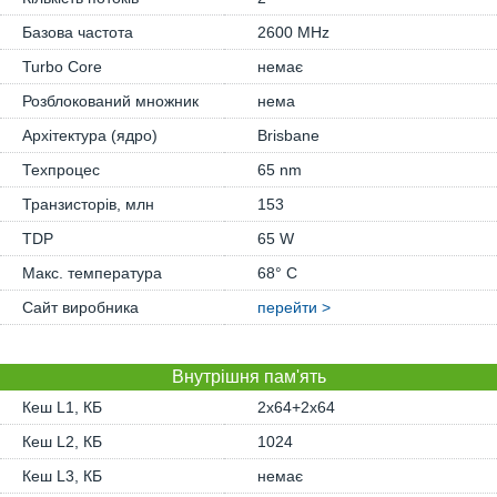
Базова частота
2600 MHz
Turbo Core
немає
Розблокований множник
нема
Архітектура (ядро)
Brisbane
Техпроцес
65 nm
Транзисторів, млн
153
TDP
65 W
Макс. температура
68° C
Сайт виробника
перейти >
Внутрішня пам'ять
Кеш L1, КБ
2x64+2x64
Кеш L2, КБ
1024
Кеш L3, КБ
немає