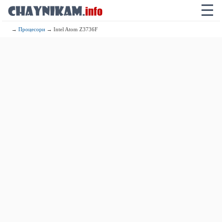
☰
→
Процесори
→ Intel Atom Z3736F