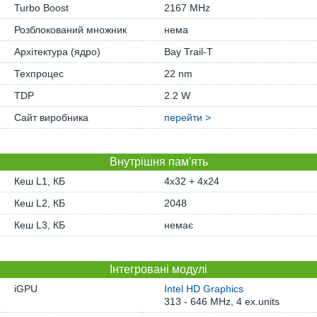
Turbo Boost
2167 MHz
Розблокований множник
нема
Архітектура (ядро)
Bay Trail-T
Техпроцес
22 nm
TDP
2.2 W
Сайт виробника
перейти >
Внутрішня пам'ять
Кеш L1, КБ
4x32 + 4x24
Кеш L2, КБ
2048
Кеш L3, КБ
немає
Інтегровані модулі
iGPU
Intel HD Graphics
313 - 646 MHz, 4 ex.units