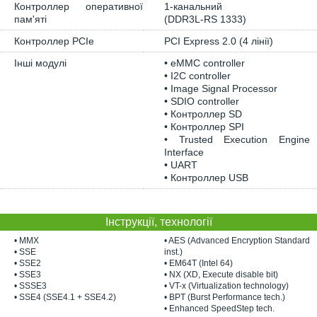
Контроллер оперативної
1-канальний
пам'яті
(DDR3L-RS 1333)
Контроллер PCIe
PCI Express 2.0 (4 лінії)
Інші модулі
• eMMC controller
• I2C controller
• Image Signal Processor
• SDIO controller
• Контроллер SD
• Контроллер SPI
• Trusted Execution Engine
Interface
• UART
• Контроллер USB
Інструкції, технології
• MMX
• AES (Advanced Encryption Standard
• SSE
inst.)
• SSE2
• EM64T (Intel 64)
• SSE3
• NX (XD, Execute disable bit)
• SSSE3
• VT-x (Virtualization technology)
• SSE4 (SSE4.1 + SSE4.2)
• BPT (Burst Performance tech.)
• Enhanced SpeedStep tech.