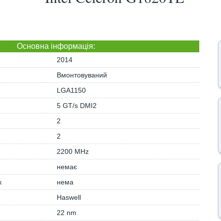
Основна iнформація:
2014
Вмонтовуваний
LGA1150
5 GT/s DMI2
2
2
2200 MHz
немає
к
нема
Haswell
22 nm