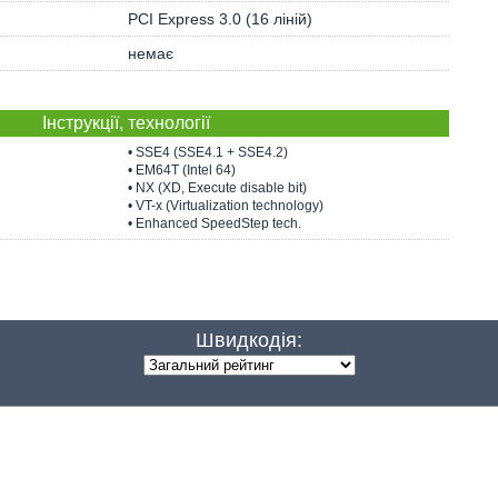
PCI Express 3.0 (16 ліній)
немає
Інструкції, технології
• SSE4 (SSE4.1 + SSE4.2)
• EM64T (Intel 64)
• NX (XD, Execute disable bit)
• VT-x (Virtualization technology)
• Enhanced SpeedStep tech.
Швидкодія: