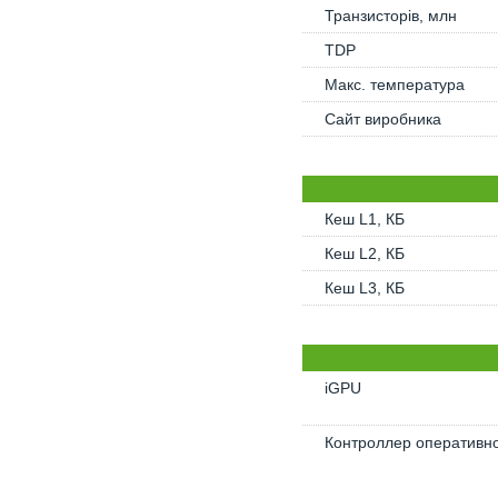
Транзисторів, млн
TDP
Макс. температура
Сайт виробника
Кеш L1, КБ
Кеш L2, КБ
Кеш L3, КБ
iGPU
Контроллер оперативно