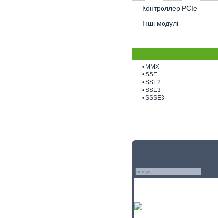
Контроллер PCIe
Інші модулі
• MMX
• SSE
• SSE2
• SSE3
• SSSE3