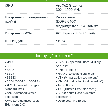
iGPU
Arc Xe2 Graphics
300 - 1900 MHz
Контроллер оперативної
2-канальний
пам'яті
(DDR5-6400)
підтримується ECC пам'ять
Контроллер PCIe
PCI Express 5.0 (24 лінії)
Інші модулі
• NPU
Інструкції, технології
• MMX
• FMA3 (3-operand Fused Multiply-
• SSE
Add inst.)
• SSE2
• EM64T (Intel 64)
• SSE3
• NX (XD, Execute disable bit)
• SSSE3
• VT-x (Virtualization technology)
• SSE4 (SSE4.1 + SSE4.2)
• VT-d (Virtualization for directed I/O)
• AES (Advanced Encryption
• Turbo Boost
Standard inst.)
• TXT (Trusted Execution tech.)
• AVX (Advanced Vector
• SHA (Secure Hash Algorithm
Extensions)
extensions)
• AVX 2.0 (Advanced Vector
• Deep Learning Boost
Extensions 2.0)