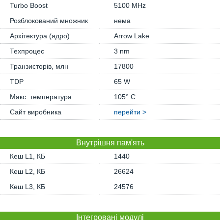
Turbo Boost
5100 MHz
Розблокований множник
нема
Архітектура (ядро)
Arrow Lake
Техпроцес
3 nm
Транзисторів, млн
17800
TDP
65 W
Макс. температура
105° C
Сайт виробника
перейти >
Внутрішня пам'ять
Кеш L1, КБ
1440
Кеш L2, КБ
26624
Кеш L3, КБ
24576
Інтегровані модулі