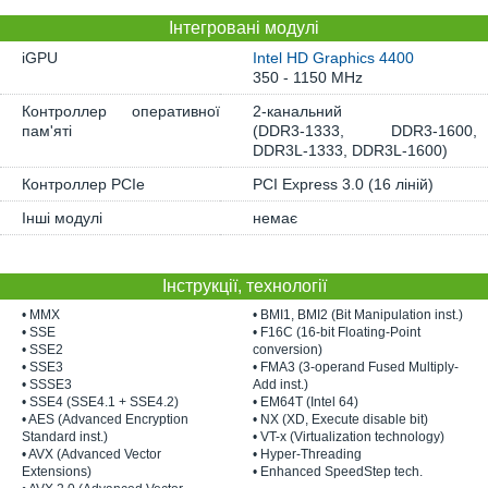
Інтегровані модулі
iGPU
Intel HD Graphics 4400
350 - 1150 MHz
Контроллер оперативної
2-канальний
пам'яті
(DDR3-1333, DDR3-1600,
DDR3L-1333, DDR3L-1600)
Контроллер PCIe
PCI Express 3.0 (16 ліній)
Інші модулі
немає
Інструкції, технології
• MMX
• BMI1, BMI2 (Bit Manipulation inst.)
• SSE
• F16C (16-bit Floating-Point
• SSE2
conversion)
• SSE3
• FMA3 (3-operand Fused Multiply-
• SSSE3
Add inst.)
• SSE4 (SSE4.1 + SSE4.2)
• EM64T (Intel 64)
• AES (Advanced Encryption
• NX (XD, Execute disable bit)
Standard inst.)
• VT-x (Virtualization technology)
• AVX (Advanced Vector
• Hyper-Threading
Extensions)
• Enhanced SpeedStep tech.