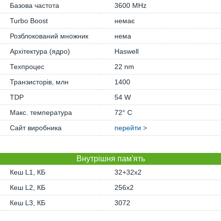
Базова частота
3600 MHz
Turbo Boost
немає
Розблокований множник
нема
Архітектура (ядро)
Haswell
Техпроцес
22 nm
Транзисторів, млн
1400
TDP
54 W
Макс. температура
72° C
Сайт виробника
перейти >
Внутрішня пам'ять
Кеш L1, КБ
32+32x2
Кеш L2, КБ
256x2
Кеш L3, КБ
3072