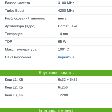
Базова частота
3100 MHz
Turbo Boost
4200 MHz
Розблокований множник
нема
Архітектура (ядро)
Comet Lake
Техпроцес
14 nm
TDP
65 W
Макс. температура
100° C
Сайт виробника
перейти >
Внутрішня пам'ять
Кеш L1, КБ
6x32 + 6x32
Кеш L2, КБ
6x256
Кеш L3, КБ
12288
Інтегровані модулі