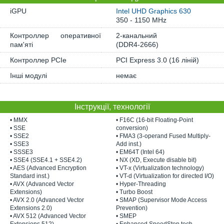
iGPU
Intel UHD Graphics 630
350 - 1150 MHz
Контроллер оперативної
2-канальний
пам'яті
(DDR4-2666)
Контроллер PCIe
PCI Express 3.0 (16 ліній)
Інші модулі
немає
Інструкції, технології
• MMX
• F16C (16-bit Floating-Point
• SSE
conversion)
• SSE2
• FMA3 (3-operand Fused Multiply-
• SSE3
Add inst.)
• SSSE3
• EM64T (Intel 64)
• SSE4 (SSE4.1 + SSE4.2)
• NX (XD, Execute disable bit)
• AES (Advanced Encryption
• VT-x (Virtualization technology)
Standard inst.)
• VT-d (Virtualization for directed I/O)
• AVX (Advanced Vector
• Hyper-Threading
Extensions)
• Turbo Boost
• AVX 2.0 (Advanced Vector
• SMAP (Supervisor Mode Access
Extensions 2.0)
Prevention)
• AVX 512 (Advanced Vector
• SMEP