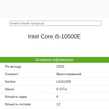
Intel Core i5-10500E
Основна iнформація:
Рік виходу
2020
Сегмент
Вмонтовуваний
Socket
LGA1200
Шина
8 GT/s
Кількість ядер
6
Кількість потоків
12