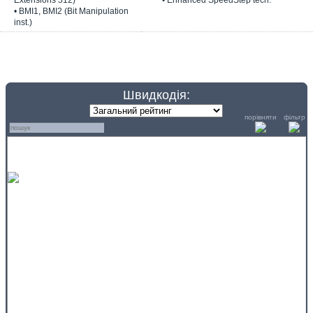
Extensions 512)
• Enhanced SpeedStep tech.
• BMI1, BMI2 (Bit Manipulation
inst.)
Швидкодія:
порівняти
фільтр