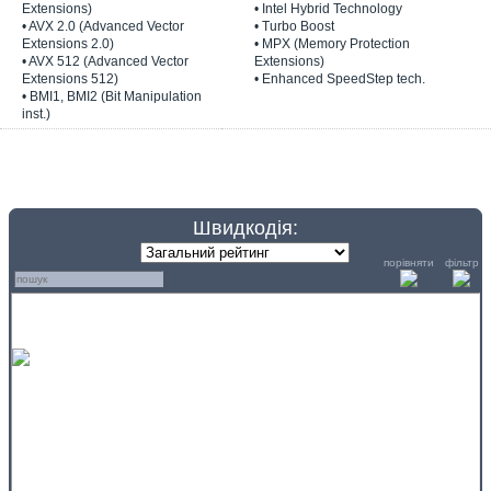
Extensions)
• Intel Hybrid Technology
• AVX 2.0 (Advanced Vector
• Turbo Boost
Extensions 2.0)
• MPX (Memory Protection
• AVX 512 (Advanced Vector
Extensions)
Extensions 512)
• Enhanced SpeedStep tech.
• BMI1, BMI2 (Bit Manipulation
inst.)
Швидкодія:
порівняти
фільтр