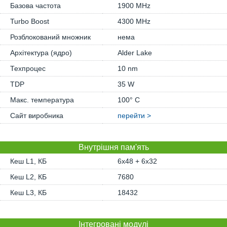
Базова частота
1900 MHz
Turbo Boost
4300 MHz
Розблокований множник
нема
Архітектура (ядро)
Alder Lake
Техпроцес
10 nm
TDP
35 W
Макс. температура
100° C
Сайт виробника
перейти >
Внутрішня пам'ять
Кеш L1, КБ
6x48 + 6x32
Кеш L2, КБ
7680
Кеш L3, КБ
18432
Інтегровані модулі