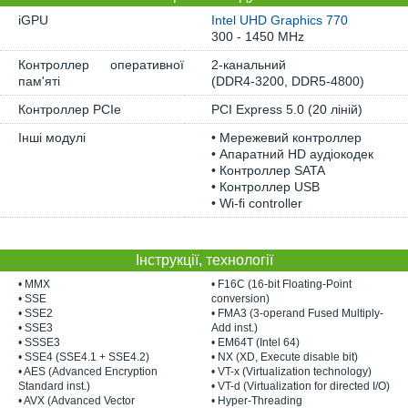
iGPU
Intel UHD Graphics 770
300 - 1450 MHz
Контроллер оперативної
2-канальний
пам'яті
(DDR4-3200, DDR5-4800)
Контроллер PCIe
PCI Express 5.0 (20 ліній)
Інші модулі
• Мережевий контроллер
• Апаратний HD аудіокодек
• Контроллер SATA
• Контроллер USB
• Wi-fi controller
Інструкції, технології
• MMX
• F16C (16-bit Floating-Point
• SSE
conversion)
• SSE2
• FMA3 (3-operand Fused Multiply-
• SSE3
Add inst.)
• SSSE3
• EM64T (Intel 64)
• SSE4 (SSE4.1 + SSE4.2)
• NX (XD, Execute disable bit)
• AES (Advanced Encryption
• VT-x (Virtualization technology)
Standard inst.)
• VT-d (Virtualization for directed I/O)
• AVX (Advanced Vector
• Hyper-Threading