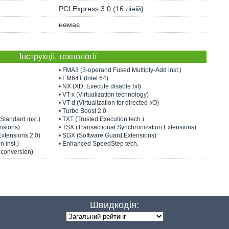
PCI Express 3.0 (16 ліній)
немає
Інструкції, технології
• FMA3 (3-operand Fused Multiply-Add inst.)
• EM64T (Intel 64)
• NX (XD, Execute disable bit)
• VT-x (Virtualization technology)
• VT-d (Virtualization for directed I/O)
• Turbo Boost 2.0
Standard inst.)
• TXT (Trusted Execution tech.)
nsions)
• TSX (Transactional Synchronization Extensions)
Extensions 2.0)
• SGX (Software Guard Extensions)
n inst.)
• Enhanced SpeedStep tech.
t conversion)
Швидкодія: