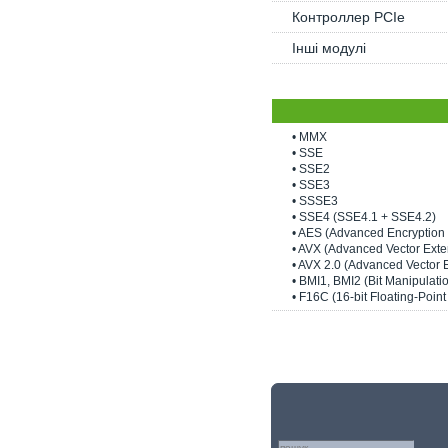
Контроллер PCIe
Інші модулі
• MMX
• SSE
• SSE2
• SSE3
• SSSE3
• SSE4 (SSE4.1 + SSE4.2)
• AES (Advanced Encryption 
• AVX (Advanced Vector Exte
• AVX 2.0 (Advanced Vector 
• BMI1, BMI2 (Bit Manipulatio
• F16C (16-bit Floating-Poin