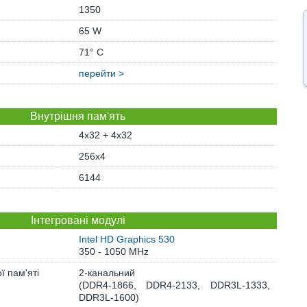
1350
65 W
71° C
перейти >
Внутрішня пам'ять
4x32 + 4x32
256x4
6144
Інтегровані модулі
Intel HD Graphics 530
350 - 1050 MHz
ї пам'яті
2-канальний
(DDR4-1866, DDR4-2133, DDR3L-1333,
DDR3L-1600)