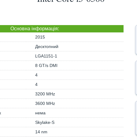
Основна iнформація:
2015
Десктопний
LGA1151-1
8 GT/s DMI
4
4
3200 MHz
3600 MHz
к
нема
Skylake-S
14 nm