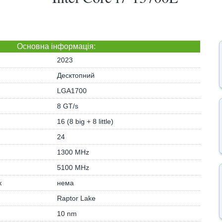
Основна iнформація:
2023
Десктопний
LGA1700
8 GT/s
16 (8 big + 8 little)
24
1300 MHz
5100 MHz
к
нема
Raptor Lake
10 nm