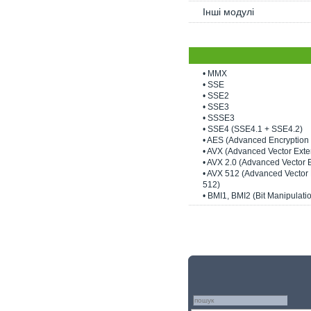
Інші модулі
• MMX
• SSE
• SSE2
• SSE3
• SSSE3
• SSE4 (SSE4.1 + SSE4.2)
• AES (Advanced Encryption 
• AVX (Advanced Vector Exte
• AVX 2.0 (Advanced Vector 
• AVX 512 (Advanced Vector
512)
• BMI1, BMI2 (Bit Manipulatio