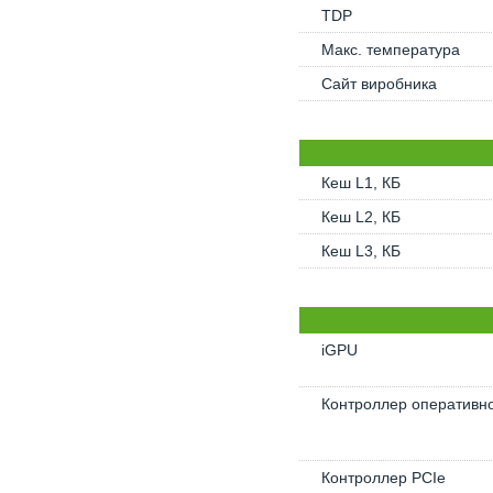
TDP
Макс. температура
Сайт виробника
Кеш L1, КБ
Кеш L2, КБ
Кеш L3, КБ
iGPU
Контроллер оперативно
Контроллер PCIe