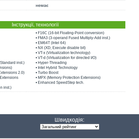
немає
Інструкції, технології
• F16C (16-bit Floating-Point conversion)
• FMA3 (3-operand Fused Multiply-Add inst.)
• EM64T (Intel 64)
• NX (XD, Execute disable bit)
• VT-x (Virtualization technology)
• VT-d (Virtualization for directed I/O)
Standard inst.)
• Hyper-Threading
nsions)
• Intel Hybrid Technology
Extensions 2.0)
• Turbo Boost
 Extensions
• MPX (Memory Protection Extensions)
• Enhanced SpeedStep tech.
n inst.)
Швидкодія: