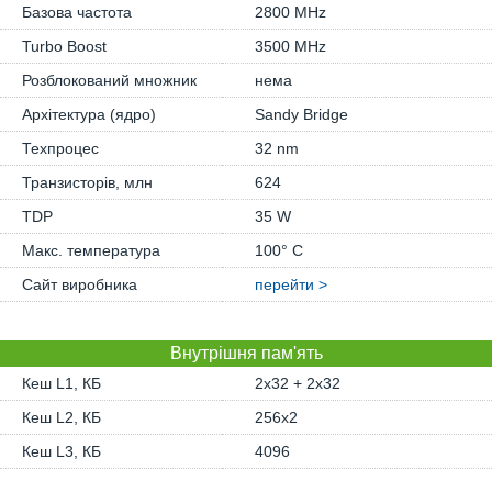
Базова частота
2800 MHz
Turbo Boost
3500 MHz
Розблокований множник
нема
Архітектура (ядро)
Sandy Bridge
Техпроцес
32 nm
Транзисторів, млн
624
TDP
35 W
Макс. температура
100° C
Сайт виробника
перейти >
Внутрішня пам'ять
Кеш L1, КБ
2x32 + 2x32
Кеш L2, КБ
256x2
Кеш L3, КБ
4096