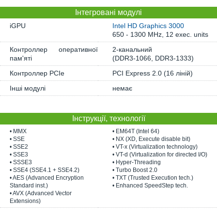
Інтегровані модулі
iGPU
Intel HD Graphics 3000
650 - 1300 MHz, 12 exec. units
Контроллер оперативної
2-канальний
пам'яті
(DDR3-1066, DDR3-1333)
Контроллер PCIe
PCI Express 2.0 (16 ліній)
Інші модулі
немає
Інструкції, технології
• MMX
• EM64T (Intel 64)
• SSE
• NX (XD, Execute disable bit)
• SSE2
• VT-x (Virtualization technology)
• SSE3
• VT-d (Virtualization for directed I/O)
• SSSE3
• Hyper-Threading
• SSE4 (SSE4.1 + SSE4.2)
• Turbo Boost 2.0
• AES (Advanced Encryption
• TXT (Trusted Execution tech.)
Standard inst.)
• Enhanced SpeedStep tech.
• AVX (Advanced Vector
Extensions)