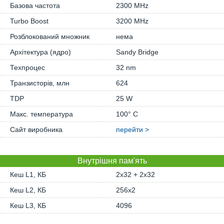
Базова частота
2300 MHz
Turbo Boost
3200 MHz
Розблокований множник
нема
Архітектура (ядро)
Sandy Bridge
Техпроцес
32 nm
Транзисторів, млн
624
TDP
25 W
Макс. температура
100° C
Сайт виробника
перейти >
Внутрішня пам'ять
Кеш L1, КБ
2x32 + 2x32
Кеш L2, КБ
256x2
Кеш L3, КБ
4096