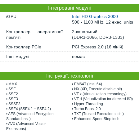
Інтегровані модулі
iGPU
Intel HD Graphics 3000
500 - 1100 MHz, 12 exec. units
Контроллер оперативної
2-канальний
пам'яті
(DDR3-1066, DDR3-1333)
Контроллер PCIe
PCI Express 2.0 (16 ліній)
Інші модулі
немає
Інструкції, технології
• MMX
• EM64T (Intel 64)
• SSE
• NX (XD, Execute disable bit)
• SSE2
• VT-x (Virtualization technology)
• SSE3
• VT-d (Virtualization for directed I/O)
• SSSE3
• Hyper-Threading
• SSE4 (SSE4.1 + SSE4.2)
• Turbo Boost 2.0
• AES (Advanced Encryption
• TXT (Trusted Execution tech.)
Standard inst.)
• Enhanced SpeedStep tech.
• AVX (Advanced Vector
Extensions)