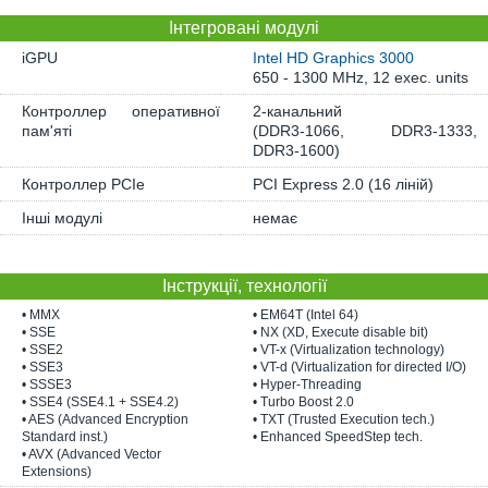
Інтегровані модулі
iGPU
Intel HD Graphics 3000
650 - 1300 MHz, 12 exec. units
Контроллер оперативної
2-канальний
пам'яті
(DDR3-1066, DDR3-1333,
DDR3-1600)
Контроллер PCIe
PCI Express 2.0 (16 ліній)
Інші модулі
немає
Інструкції, технології
• MMX
• EM64T (Intel 64)
• SSE
• NX (XD, Execute disable bit)
• SSE2
• VT-x (Virtualization technology)
• SSE3
• VT-d (Virtualization for directed I/O)
• SSSE3
• Hyper-Threading
• SSE4 (SSE4.1 + SSE4.2)
• Turbo Boost 2.0
• AES (Advanced Encryption
• TXT (Trusted Execution tech.)
Standard inst.)
• Enhanced SpeedStep tech.
• AVX (Advanced Vector
Extensions)