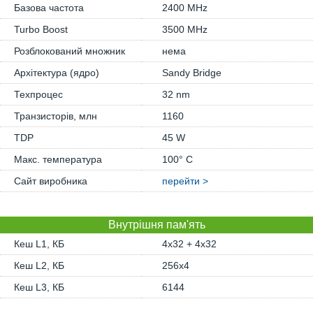
Базова частота
2400 MHz
Turbo Boost
3500 MHz
Розблокований множник
нема
Архітектура (ядро)
Sandy Bridge
Техпроцес
32 nm
Транзисторів, млн
1160
TDP
45 W
Макс. температура
100° C
Сайт виробника
перейти >
Внутрішня пам'ять
Кеш L1, КБ
4x32 + 4x32
Кеш L2, КБ
256x4
Кеш L3, КБ
6144