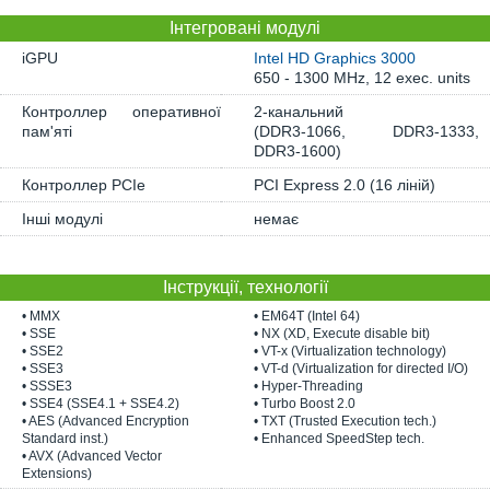
Інтегровані модулі
iGPU
Intel HD Graphics 3000
650 - 1300 MHz, 12 exec. units
Контроллер оперативної
2-канальний
пам'яті
(DDR3-1066, DDR3-1333,
DDR3-1600)
Контроллер PCIe
PCI Express 2.0 (16 ліній)
Інші модулі
немає
Інструкції, технології
• MMX
• EM64T (Intel 64)
• SSE
• NX (XD, Execute disable bit)
• SSE2
• VT-x (Virtualization technology)
• SSE3
• VT-d (Virtualization for directed I/O)
• SSSE3
• Hyper-Threading
• SSE4 (SSE4.1 + SSE4.2)
• Turbo Boost 2.0
• AES (Advanced Encryption
• TXT (Trusted Execution tech.)
Standard inst.)
• Enhanced SpeedStep tech.
• AVX (Advanced Vector
Extensions)