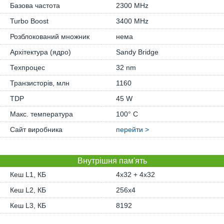
Базова частота
2300 MHz
Turbo Boost
3400 MHz
Розблокований множник
нема
Архітектура (ядро)
Sandy Bridge
Техпроцес
32 nm
Транзисторів, млн
1160
TDP
45 W
Макс. температура
100° C
Сайт виробника
перейти >
Внутрішня пам'ять
Кеш L1, КБ
4x32 + 4x32
Кеш L2, КБ
256x4
Кеш L3, КБ
8192