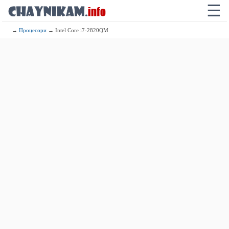
☰
→
Процесори
→ Intel Core i7-2820QM