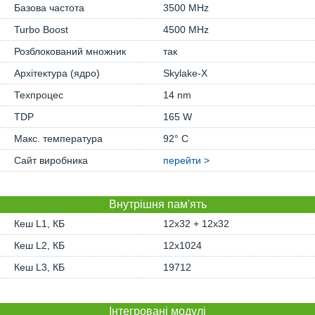
Базова частота
3500 MHz
Turbo Boost
4500 MHz
Розблокований множник
так
Архітектура (ядро)
Skylake-X
Техпроцес
14 nm
TDP
165 W
Макс. температура
92° C
Сайт виробника
перейти >
Внутрішня пам'ять
Кеш L1, КБ
12x32 + 12x32
Кеш L2, КБ
12x1024
Кеш L3, КБ
19712
Інтегровані модулі