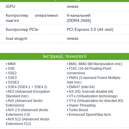
iGPU
немає
Контроллер оперативної
4-канальний
пам'яті
(DDR4-2666)
Контроллер PCIe
PCI Express 3.0 (44 лінії)
Інші модулі
немає
Інструкції, технології
• MMX
• BMI1, BMI2 (Bit Manipulation inst.)
• SSE
• F16C (16-bit Floating-Point
• SSE2
conversion)
• SSE3
• FMA3 (3-operand Fused Multiply-
• SSSE3
Add inst.)
• SSE4 (SSE4.1 + SSE4.2)
• EM64T (Intel 64)
• AES (Advanced Encryption
• NX (XD, Execute disable bit)
Standard inst.)
• VT-x (Virtualization technology)
• AVX (Advanced Vector
• VT-d (Virtualization for directed I/O)
Extensions)
• Hyper-Threading
• AVX 2.0 (Advanced Vector
• Turbo Boost
Extensions 2.0)
• Enhanced SpeedStep tech.
• AVX 512 (Advanced Vector
Extensions 512)