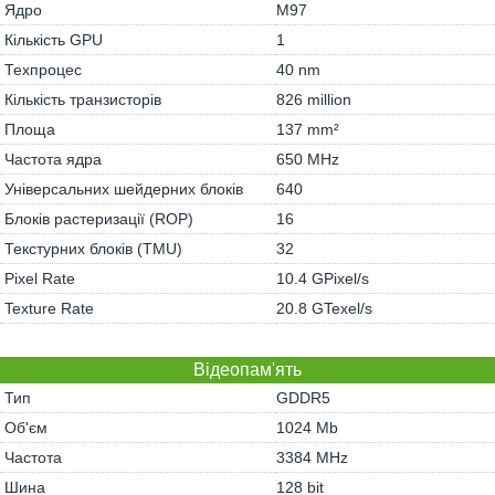
Ядро
M97
Кількість GPU
1
Техпроцес
40 nm
Кількість транзисторів
826 million
Площа
137 mm²
Частота ядра
650 MHz
Універсальних шейдерних блоків
640
Блоків растеризації (ROP)
16
Текстурних блоків (TMU)
32
Pixel Rate
10.4 GPixel/s
Texture Rate
20.8 GTexel/s
Відеопам'ять
Тип
GDDR5
Об'єм
1024 Mb
Частота
3384 MHz
Шина
128 bit