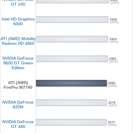
(102%)
GT 240
Intel HD Graphics
2318
(102%)
6000
ATI (AMD) Mobility
2310
(101%)
Radeon HD 4860
NVIDIA GeForce
2301
(101%)
9600 GT Green
Edition
ATI (AMD)
2292
(100%)
FirePro M7740
NVIDIA GeForce
2279
(100%)
820M
NVIDIA GeForce
2277
(100%)
GT 440