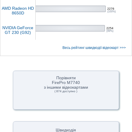
AMD Radeon HD
2276
(100%)
8650D
NVIDIA GeForce
2254
(99%)
GT 230 (G92)
Весь рейтинг швидкодії відеокарт >>>
Порівняти
FirePro M7740
з іншими відеокартами
( 874 доступно )
Швидкодія