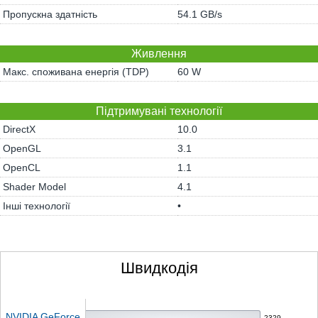
Пропускна здатність
54.1 GB/s
Живлення
Макс. споживана енергія (TDP)
60 W
Підтримувані технології
DirectX
10.0
OpenGL
3.1
OpenCL
1.1
Shader Model
4.1
Інші технології
•
Швидкодія
NVIDIA GeForce
2329