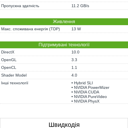
Пропускна здатність
11.2 GB/s
Живлення
Макс. споживана енергія (TDP)
13 W
Підтримувані технології
DirectX
10.0
OpenGL
3.3
OpenCL
1.1
Shader Model
4.0
Інші технології
• Hybrid SLI
• NVIDIA PowerMizer
• NVIDIA CUDA
• NVIDIA PureVideo
• NVIDIA PhysX
Швидкодія