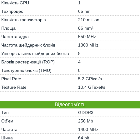
Кількість GPU
1
Техпроцес
65 nm
Кількість транзисторів
210 million
Площа
86 mm²
Частота ядра
550 MHz
Частота шейдерних блоків
1300 MHz
Універсальних шейдерних блоків
8
Блоків растеризації (ROP)
4
Текстурних блоків (TMU)
8
Pixel Rate
5.2 GPixel/s
Texture Rate
10.4 GTexel/s
Відеопам'ять
Тип
GDDR3
Об'єм
256 Mb
Частота
1400 MHz
Шина
64 bit