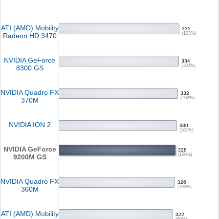
ATI (AMD) Mobility
335
(103%)
Radeon HD 3470
NVIDIA GeForce
334
(102%)
8300 GS
NVIDIA Quadro FX
332
(102%)
370M
NVIDIA ION 2
330
(101%)
NVIDIA GeForce
328
(100%)
9200M GS
NVIDIA Quadro FX
326
(100%)
360M
ATI (AMD) Mobility
322