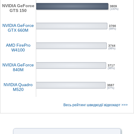
NVIDIA GeForce
3809
(100%)
GTS 150
NVIDIA GeForce
3766
(99%)
GTX 660M
AMD FirePro
3744
(99%)
W4100
NVIDIA GeForce
3717
(98%)
840M
NVIDIA Quadro
3687
(97%)
M520
Весь рейтинг швидкодії відеокарт >>>