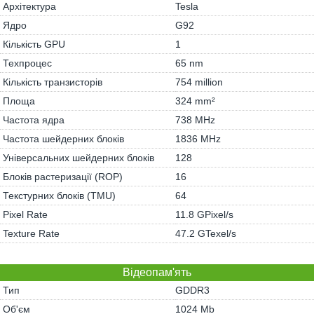
Архітектура
Tesla
Ядро
G92
Кількість GPU
1
Техпроцес
65 nm
Кількість транзисторів
754 million
Площа
324 mm²
Частота ядра
738 MHz
Частота шейдерних блоків
1836 MHz
Універсальних шейдерних блоків
128
Блоків растеризації (ROP)
16
Текстурних блоків (TMU)
64
Pixel Rate
11.8 GPixel/s
Texture Rate
47.2 GTexel/s
Відеопам'ять
Тип
GDDR3
Об'єм
1024 Mb