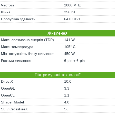
Частота
2000 MHz
Шина
256 bit
Пропускна здатність
64.0 GB/s
Живлення
Макс. споживана енергія (TDP)
141 W
Макс. температура
105° C
Мін. потужність блоку живлення
450 W
Роз'єми живлення
6-pin + 6-pin
Підтримувані технології
DirectX
10.0
OpenGL
3.3
OpenCL
1.1
Shader Model
4.0
SLI / CrossFireX
SLI