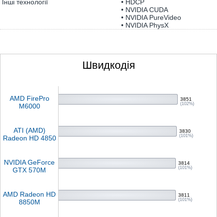
Інші технології
• HDCP
• NVIDIA CUDA
• NVIDIA PureVideo
• NVIDIA PhysX
Швидкодія
AMD FirePro
3851
(102%)
M6000
ATI (AMD)
3830
(101%)
Radeon HD 4850
NVIDIA GeForce
3814
(101%)
GTX 570M
AMD Radeon HD
3811
(101%)
8850M