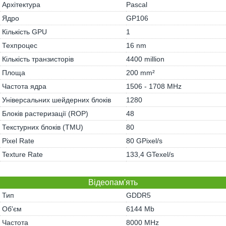
Архітектура
Pascal
Ядро
GP106
Кількість GPU
1
Техпроцес
16 nm
Кількість транзисторів
4400 million
Площа
200 mm²
Частота ядра
1506 - 1708 MHz
Універсальних шейдерних блоків
1280
Блоків растеризації (ROP)
48
Текстурних блоків (TMU)
80
Pixel Rate
80 GPixel/s
Texture Rate
133,4 GTexel/s
Відеопам'ять
Тип
GDDR5
Об'єм
6144 Mb
Частота
8000 MHz