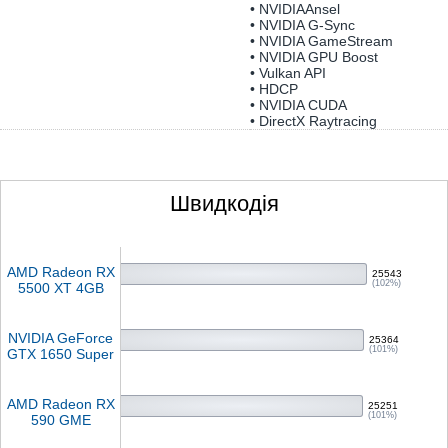
• NVIDIAAnsel
• NVIDIA G-Sync
• NVIDIA GameStream
• NVIDIA GPU Boost
• Vulkan API
• HDCP
• NVIDIA CUDA
• DirectX Raytracing
Швидкодія
AMD Radeon RX
25543
(102%)
5500 XT 4GB
NVIDIA GeForce
25364
(101%)
GTX 1650 Super
AMD Radeon RX
25251
(101%)
590 GME