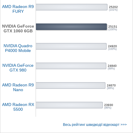
AMD Radeon R9
25202
(101%)
FURY
NVIDIA GeForce
25151
(100%)
GTX 1060 6GB
NVIDIA Quadro
24920
(100%)
P4000 Mobile
NVIDIA GeForce
24840
(99%)
GTX 980
AMD Radeon R9
24670
(99%)
Nano
AMD Radeon RX
23930
(96%)
5500
Весь рейтинг швидкодії відеокарт >>>