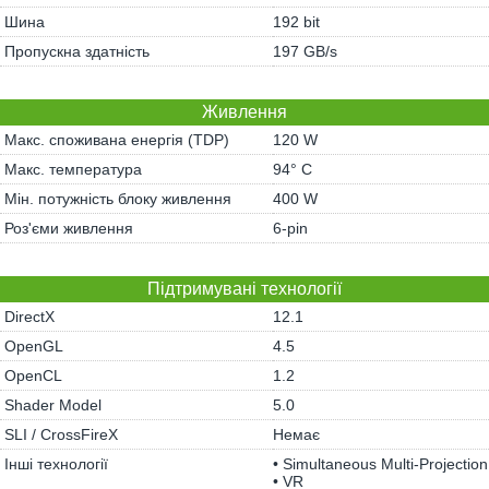
Шина
192 bit
Пропускна здатність
197 GB/s
Живлення
Макс. споживана енергія (TDP)
120 W
Макс. температура
94° C
Мін. потужність блоку живлення
400 W
Роз'єми живлення
6-pin
Підтримувані технології
DirectX
12.1
OpenGL
4.5
OpenCL
1.2
Shader Model
5.0
SLI / CrossFireX
Немає
Інші технології
• Simultaneous Multi-Projection
• VR