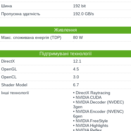
Шина
192 bit
Пропускна здатність
192.0 GB/s
Живлення
Макс. споживана енергія (TDP)
80 W
Підтримувані технології
DirectX
12.1
OpenGL
4.5
OpenCL
3.0
Shader Model
6.7
Інші технології
• DirectX Raytracing
• NVIDIA CUDA
• NVIDIA Decoder (NVDEC)
3gen
• NVIDIA Encoder (NVENC)
6gen
• NVIDIA FreeStyle
• NVIDIA Highlights
• NVIDIA Reflex