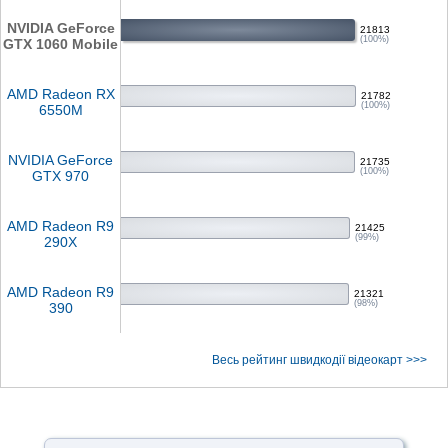
NVIDIA GeForce
21813
(100%)
GTX 1060 Mobile
AMD Radeon RX
21782
(100%)
6550M
NVIDIA GeForce
21735
(100%)
GTX 970
AMD Radeon R9
21425
(99%)
290X
AMD Radeon R9
21321
(98%)
390
Весь рейтинг швидкодії відеокарт >>>