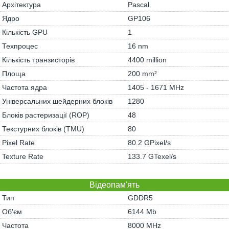
Архітектура
Pascal
Ядро
GP106
Кількість GPU
1
Техпроцес
16 nm
Кількість транзисторів
4400 million
Площа
200 mm²
Частота ядра
1405 - 1671 MHz
Універсальних шейдерних блоків
1280
Блоків растеризації (ROP)
48
Текстурних блоків (TMU)
80
Pixel Rate
80.2 GPixel/s
Texture Rate
133.7 GTexel/s
Відеопам'ять
Тип
GDDR5
Об'єм
6144 Mb
Частота
8000 MHz