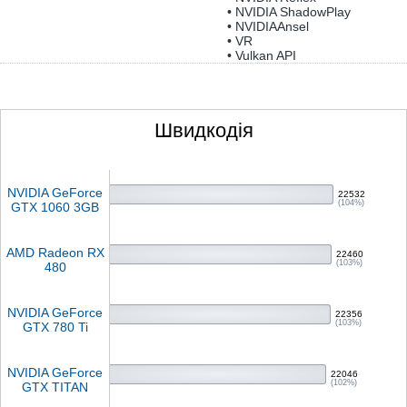
• NVIDIA ShadowPlay
• NVIDIAAnsel
• VR
• Vulkan API
Швидкодія
NVIDIA GeForce
22532
(104%)
GTX 1060 3GB
AMD Radeon RX
22460
(103%)
480
NVIDIA GeForce
22356
(103%)
GTX 780 Ti
NVIDIA GeForce
22046
(102%)
GTX TITAN