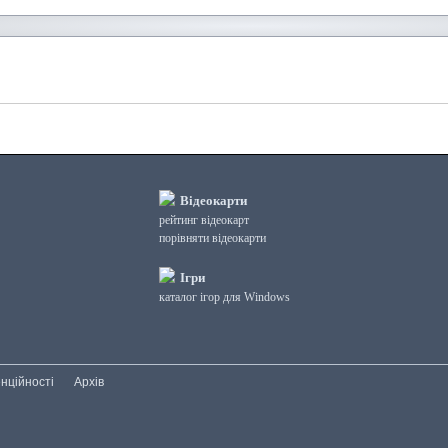
Відеокарти
рейтинг відеокарт
порівняти відеокарти
Ігри
каталог ігор для Windows
нційності
Архів