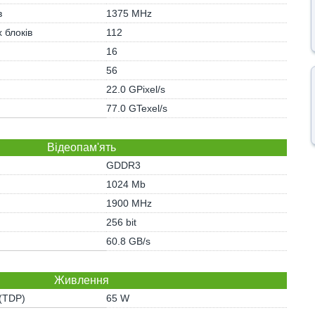
в
1375 MHz
 блоків
112
)
16
56
22.0 GPixel/s
77.0 GTexel/s
Відеопам'ять
GDDR3
1024 Mb
1900 MHz
256 bit
60.8 GB/s
Живлення
 (TDP)
65 W