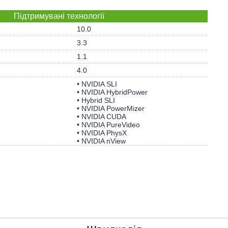
Підтримувані технології
10.0
3.3
1.1
4.0
• NVIDIA SLI
• NVIDIA HybridPower
• Hybrid SLI
• NVIDIA PowerMizer
• NVIDIA CUDA
• NVIDIA PureVideo
• NVIDIA PhysX
• NVIDIA nView