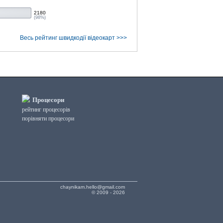
2180
(98%)
Весь рейтинг швидкодії відеокарт >>>
Процесори
рейтинг процесорів
порівняти процесори
chaynikam.hello@gmail.com
© 2009 - 2026