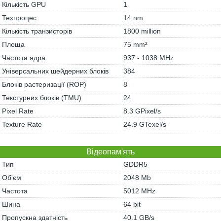
Кількість GPU
1
Техпроцес
14 nm
Кількість транзисторів
1800 million
Площа
75 mm²
Частота ядра
937 - 1038 MHz
Універсальних шейдерних блоків
384
Блоків растеризації (ROP)
8
Текстурних блоків (TMU)
24
Pixel Rate
8.3 GPixel/s
Texture Rate
24.9 GTexel/s
Відеопам'ять
Тип
GDDR5
Об'єм
2048 Mb
Частота
5012 MHz
Шина
64 bit
Пропускна здатність
40.1 GB/s