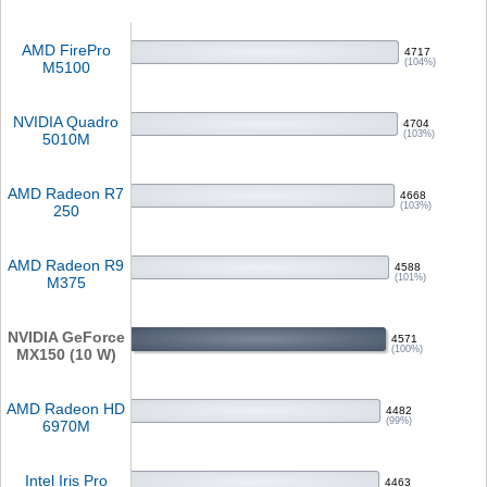
AMD FirePro
4717
(104%)
M5100
NVIDIA Quadro
4704
(103%)
5010M
AMD Radeon R7
4668
(103%)
250
AMD Radeon R9
4588
(101%)
M375
NVIDIA GeForce
4571
(100%)
MX150 (10 W)
AMD Radeon HD
4482
(99%)
6970M
Intel Iris Pro
4463