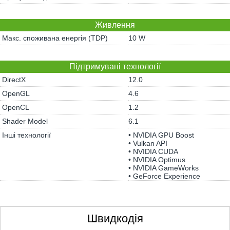
Живлення
Макс. споживана енергія (TDP)
10 W
Підтримувані технології
DirectX
12.0
OpenGL
4.6
OpenCL
1.2
Shader Model
6.1
Інші технології
• NVIDIA GPU Boost
• Vulkan API
• NVIDIA CUDA
• NVIDIA Optimus
• NVIDIA GameWorks
• GeForce Experience
Швидкодія